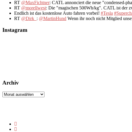
RT
@MaxFichtner
: CATL annonciert die neue "condensed-pha
RT
@morellwest
: Die "magischen 500Wh/kg". CATL ist der zwe
Endlich ist das kostenlose Auto fahren vorbei!
#Tesla
#Superch
RT
@Dirk_
:
@MartinHund
Wenn ihr noch nicht Mitglied uns
Instagram
Archiv
Archiv