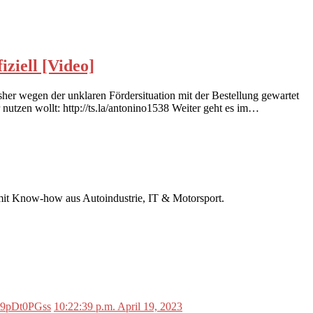
ziell [Video]
sher wegen der unklaren Fördersituation mit der Bestellung gewartet
r nutzen wollt: http://ts.la/antonino1538 Weiter geht es im…
r mit Know-how aus Autoindustrie, IT & Motorsport.
o/L9pDt0PGss
10:22:39 p.m. April 19, 2023