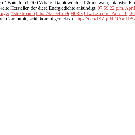
se" Batterie mit 500 Wh/kg. Damit werden Träume wahr, inklusive F
ite Hersteller, der diese Energiedichte ankündigt.
07:59:22 p.m. Apri
arger
#Elektroauto
https://t.co/Hfm9qH98fx
01:21:36 p.m. April 19, 2
erer Community seid, kommt gern dazu.
https://t.co/JXZqPNlOAg
11:5