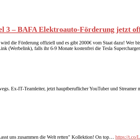
l 3 – BAFA Elektroauto-Förderung jetzt offi
wird die Förderung offiziell und es gibt 2000€ vom Staat dazu! Wer bi
Link (Werbelink), falls ihr 6-9 Monate kostenfrei die Tesla Supercharge
rwegs. Ex-IT-Teamleiter, jetzt hauptberuflicher YouTuber und Streame
"Lasst uns zusammen die Welt retten" Kollektion! On top…
https://t.c