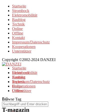
Startseite
Strombock
Elektromobilität
Baublog
Technik
Online
Offline
Kontakt
Impressum/Datenschutz
Kooperationen
Unterstützer
Copyright ©2002-2024 DANZEI
Startseite
Strombock
Elektromobilität
Kontakt
Baublog
Impressum/Datenschutz
Technik
Kooperationen
Online
Unterstützer
Offline
Browse Tag
T-magazin