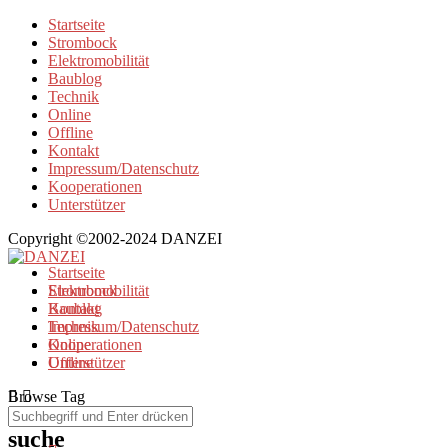
Startseite
Strombock
Elektromobilität
Baublog
Technik
Online
Offline
Kontakt
Impressum/Datenschutz
Kooperationen
Unterstützer
Copyright ©2002-2024 DANZEI
Startseite
Strombock
Elektromobilität
Kontakt
Baublog
Impressum/Datenschutz
Technik
Kooperationen
Online
Unterstützer
Offline
Browse Tag
suche