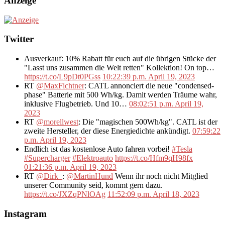
Anzeige
Twitter
Ausverkauf: 10% Rabatt für euch auf die übrigen Stücke der
"Lasst uns zusammen die Welt retten" Kollektion! On top…
https://t.co/L9pDt0PGss
10:22:39 p.m. April 19, 2023
RT
@MaxFichtner
: CATL annonciert die neue "condensed-
phase" Batterie mit 500 Wh/kg. Damit werden Träume wahr,
inklusive Flugbetrieb. Und 10…
08:02:51 p.m. April 19,
2023
RT
@morellwest
: Die "magischen 500Wh/kg". CATL ist der
zweite Hersteller, der diese Energiedichte ankündigt.
07:59:22
p.m. April 19, 2023
Endlich ist das kostenlose Auto fahren vorbei!
#Tesla
#Supercharger
#Elektroauto
https://t.co/Hfm9qH98fx
01:21:36 p.m. April 19, 2023
RT
@Dirk_
:
@MartinHund
Wenn ihr noch nicht Mitglied
unserer Community seid, kommt gern dazu.
https://t.co/JXZqPNlOAg
11:52:09 p.m. April 18, 2023
Instagram