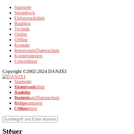
Startseite
Strombock
Elektromobilität
Baublog
Technik
Online
Offline
Kontakt
Impressum/Datenschutz
Kooperationen
Unterstützer
Copyright ©2002-2024 DANZEI
Startseite
Strombock
Elektromobilität
Kontakt
Baublog
Impressum/Datenschutz
Technik
Kooperationen
Online
Unterstützer
Offline
Browse Tag
Steuer