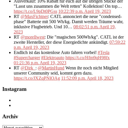
Ausverkauf: 10% Rabatt für euch auf die übrigen Stücke der
"Lasst uns zusammen die Welt retten" Kollektion! On top…
https://t.co/L9pDt0PGss
10:22:39 p.m. April 19, 2023
RT
@MaxFichtner
: CATL annonciert die neue "condensed-
phase" Batterie mit 500 Wh/kg. Damit werden Träume wahr,
inklusive Flugbetrieb. Und 10…
08:02:51 p.m. April 19,
2023
RT
@morellwest
: Die "magischen 500Wh/kg". CATL ist der
zweite Hersteller, der diese Energiedichte ankündigt.
07:59:22
p.m. April 19, 2023
Endlich ist das kostenlose Auto fahren vorbei!
#Tesla
#Supercharger
#Elektroauto
https://t.co/Hfm9qH98fx
01:21:36 p.m. April 19, 2023
RT
@Dirk_
:
@MartinHund
Wenn ihr noch nicht Mitglied
unserer Community seid, kommt gern dazu.
https://t.co/JXZqPNlOAg
11:52:09 p.m. April 18, 2023
Instagram
Archiv
Archiv