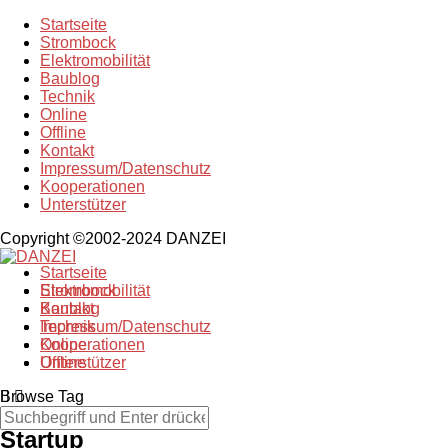
Startseite
Strombock
Elektromobilität
Baublog
Technik
Online
Offline
Kontakt
Impressum/Datenschutz
Kooperationen
Unterstützer
Copyright ©2002-2024 DANZEI
Startseite
Strombock
Elektromobilität
Kontakt
Baublog
Impressum/Datenschutz
Technik
Kooperationen
Online
Unterstützer
Offline
Browse Tag
Startup