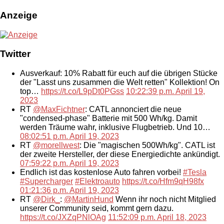
Anzeige
Twitter
Ausverkauf: 10% Rabatt für euch auf die übrigen Stücke
der "Lasst uns zusammen die Welt retten" Kollektion! On
top…
https://t.co/L9pDt0PGss
10:22:39 p.m. April 19,
2023
RT
@MaxFichtner
: CATL annonciert die neue
"condensed-phase" Batterie mit 500 Wh/kg. Damit
werden Träume wahr, inklusive Flugbetrieb. Und 10…
08:02:51 p.m. April 19, 2023
RT
@morellwest
: Die "magischen 500Wh/kg". CATL ist
der zweite Hersteller, der diese Energiedichte ankündigt.
07:59:22 p.m. April 19, 2023
Endlich ist das kostenlose Auto fahren vorbei!
#Tesla
#Supercharger
#Elektroauto
https://t.co/Hfm9qH98fx
01:21:36 p.m. April 19, 2023
RT
@Dirk_
:
@MartinHund
Wenn ihr noch nicht Mitglied
unserer Community seid, kommt gern dazu.
https://t.co/JXZqPNlOAg
11:52:09 p.m. April 18, 2023