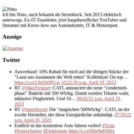
Ich bin Nino, auch bekannt als Strombock. Seit 2013 elektrisch
unterwegs. Ex-IT-Teamleiter, jetzt hauptberuflicher YouTuber und
Streamer mit Know-how aus Autoindustrie, IT & Motorsport.
Anzeige
Twitter
Ausverkauf: 10% Rabatt für euch auf die übrigen Stücke der
"Lasst uns zusammen die Welt retten" Kollektion! On top…
https://t.co/L9pDt0PGss
10:22:39 p.m. April 19, 2023
RT
@MaxFichtner
: CATL annonciert die neue "condensed-
phase" Batterie mit 500 Wh/kg. Damit werden Träume wahr,
inklusive Flugbetrieb. Und 10…
08:02:51 p.m. April 19,
2023
RT
@morellwest
: Die "magischen 500Wh/kg". CATL ist der
zweite Hersteller, der diese Energiedichte ankündigt.
07:59:22
p.m. April 19, 2023
Endlich ist das kostenlose Auto fahren vorbei!
#Tesla
#Supercharger
#Elektroauto
https://t.co/Hfm9qH98fx