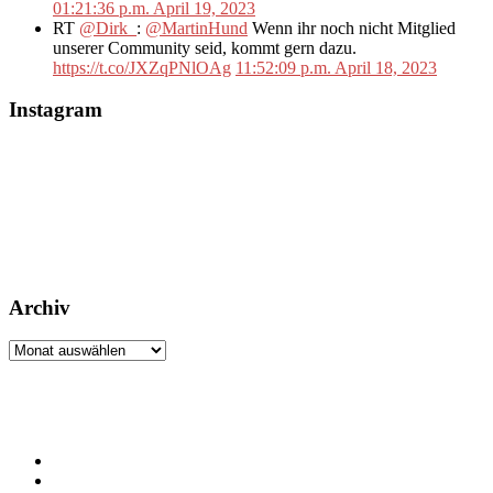
01:21:36 p.m. April 19, 2023
RT
@Dirk_
:
@MartinHund
Wenn ihr noch nicht Mitglied
unserer Community seid, kommt gern dazu.
https://t.co/JXZqPNlOAg
11:52:09 p.m. April 18, 2023
Instagram
Archiv
Archiv