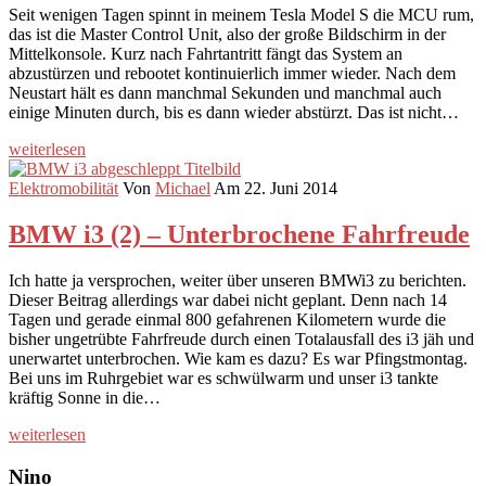
Seit wenigen Tagen spinnt in meinem Tesla Model S die MCU rum,
das ist die Master Control Unit, also der große Bildschirm in der
Mittelkonsole. Kurz nach Fahrtantritt fängt das System an
abzustürzen und rebootet kontinuierlich immer wieder. Nach dem
Neustart hält es dann manchmal Sekunden und manchmal auch
einige Minuten durch, bis es dann wieder abstürzt. Das ist nicht…
weiterlesen
Elektromobilität
Von
Michael
Am 22. Juni 2014
BMW i3 (2) – Unterbrochene Fahrfreude
Ich hatte ja versprochen, weiter über unseren BMWi3 zu berichten.
Dieser Beitrag allerdings war dabei nicht geplant. Denn nach 14
Tagen und gerade einmal 800 gefahrenen Kilometern wurde die
bisher ungetrübte Fahrfreude durch einen Totalausfall des i3 jäh und
unerwartet unterbrochen. Wie kam es dazu? Es war Pfingstmontag.
Bei uns im Ruhrgebiet war es schwülwarm und unser i3 tankte
kräftig Sonne in die…
weiterlesen
Nino