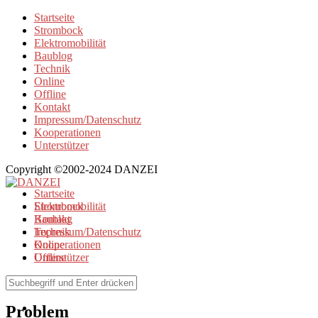
Startseite
Strombock
Elektromobilität
Baublog
Technik
Online
Offline
Kontakt
Impressum/Datenschutz
Kooperationen
Unterstützer
Copyright ©2002-2024 DANZEI
Startseite
Strombock
Elektromobilität
Kontakt
Baublog
Impressum/Datenschutz
Technik
Kooperationen
Online
Unterstützer
Offline
Browse Tag
Problem