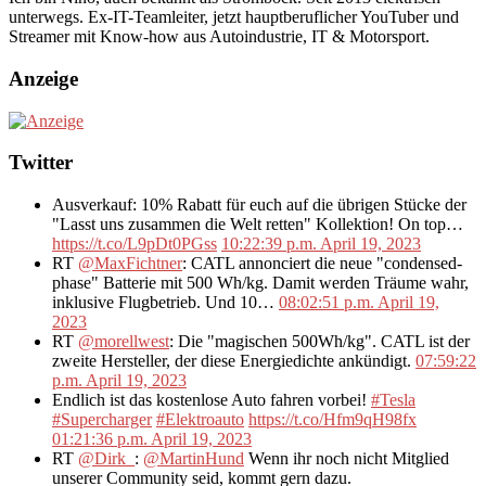
unterwegs. Ex-IT-Teamleiter, jetzt hauptberuflicher YouTuber und
Streamer mit Know-how aus Autoindustrie, IT & Motorsport.
Anzeige
Twitter
Ausverkauf: 10% Rabatt für euch auf die übrigen Stücke der
"Lasst uns zusammen die Welt retten" Kollektion! On top…
https://t.co/L9pDt0PGss
10:22:39 p.m. April 19, 2023
RT
@MaxFichtner
: CATL annonciert die neue "condensed-
phase" Batterie mit 500 Wh/kg. Damit werden Träume wahr,
inklusive Flugbetrieb. Und 10…
08:02:51 p.m. April 19,
2023
RT
@morellwest
: Die "magischen 500Wh/kg". CATL ist der
zweite Hersteller, der diese Energiedichte ankündigt.
07:59:22
p.m. April 19, 2023
Endlich ist das kostenlose Auto fahren vorbei!
#Tesla
#Supercharger
#Elektroauto
https://t.co/Hfm9qH98fx
01:21:36 p.m. April 19, 2023
RT
@Dirk_
:
@MartinHund
Wenn ihr noch nicht Mitglied
unserer Community seid, kommt gern dazu.