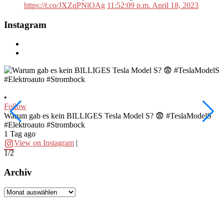
https://t.co/JXZqPNlOAg
11:52:09 p.m. April 18, 2023
Instagram
•
•
Follow
F
Warum gab es kein BILLIGES Tesla Model S? 😨 #TeslaModelS
I
#Elektroauto #Strombock
#
1 Tag ago
2
View on Instagram
|
1/2
2
Archiv
Archiv