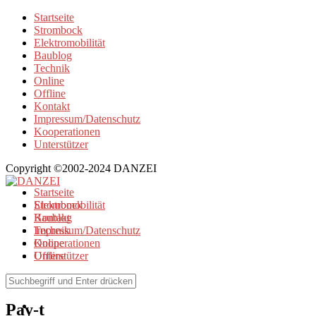
Startseite
Strombock
Elektromobilität
Baublog
Technik
Online
Offline
Kontakt
Impressum/Datenschutz
Kooperationen
Unterstützer
Copyright ©2002-2024 DANZEI
Startseite
Strombock
Elektromobilität
Kontakt
Baublog
Impressum/Datenschutz
Technik
Kooperationen
Online
Unterstützer
Offline
Browse Tag
Pay-t