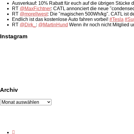
Ausverkauf: 10% Rabatt für euch auf die übrigen Stücke 
RT
@MaxFichtner
: CATL annonciert die neue "condensed
RT
@morellwest
: Die "magischen 500Wh/kg". CATL ist der
Endlich ist das kostenlose Auto fahren vorbei!
#Tesla
#Su
RT
@Dirk_
:
@MartinHund
Wenn ihr noch nicht Mitglied 
Instagram
Archiv
Archiv