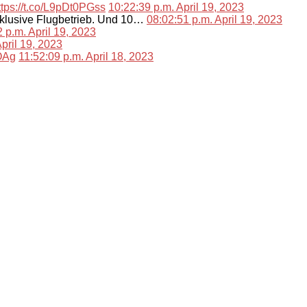
ttps://t.co/L9pDt0PGss
10:22:39 p.m. April 19, 2023
nklusive Flugbetrieb. Und 10…
08:02:51 p.m. April 19, 2023
 p.m. April 19, 2023
pril 19, 2023
lOAg
11:52:09 p.m. April 18, 2023