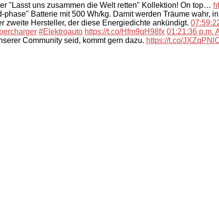
der "Lasst uns zusammen die Welt retten" Kollektion! On top…
h
-phase" Batterie mit 500 Wh/kg. Damit werden Träume wahr, i
 zweite Hersteller, der diese Energiedichte ankündigt.
07:59:22
percharger
#Elektroauto
https://t.co/Hfm9qH98fx
01:21:36 p.m. A
unserer Community seid, kommt gern dazu.
https://t.co/JXZqPN