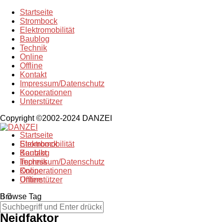
Startseite
Strombock
Elektromobilität
Baublog
Technik
Online
Offline
Kontakt
Impressum/Datenschutz
Kooperationen
Unterstützer
Copyright ©2002-2024 DANZEI
Startseite
Strombock
Elektromobilität
Kontakt
Baublog
Impressum/Datenschutz
Technik
Kooperationen
Online
Unterstützer
Offline
Browse Tag
Neidfaktor