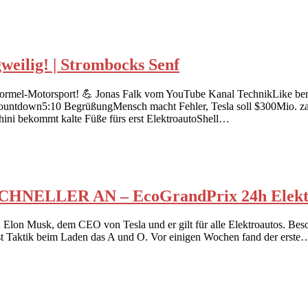
weilig! | Strombocks Senf
 Formel-Motorsport! 💪 Jonas Falk vom YouTube Kanal TechnikLike ber
00 Countdown5:10 BegrüßungMensch macht Fehler, Tesla soll $300Mio.
ini bekommt kalte Füße fürs erst ElektroautoShell…
ER AN – EcoGrandPrix 24h Elektroau
on Elon Musk, dem CEO von Tesla und er gilt für alle Elektroautos. Bes
ist Taktik beim Laden das A und O. Vor einigen Wochen fand der erste