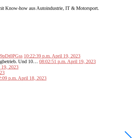
r mit Know-how aus Autoindustrie, IT & Motorsport.
o/L9pDt0PGss
10:22:39 p.m. April 19, 2023
lugbetrieb. Und 10…
08:02:51 p.m. April 19, 2023
l 19, 2023
023
2:09 p.m. April 18, 2023
•
F