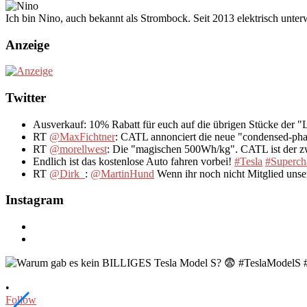
Ich bin Nino, auch bekannt als Strombock. Seit 2013 elektrisch unte
Anzeige
Twitter
Ausverkauf: 10% Rabatt für euch auf die übrigen Stücke der 
RT
@MaxFichtner
: CATL annonciert die neue "condensed-pha
RT
@morellwest
: Die "magischen 500Wh/kg". CATL ist der zwe
Endlich ist das kostenlose Auto fahren vorbei!
#Tesla
#Superch
RT
@Dirk_
:
@MartinHund
Wenn ihr noch nicht Mitglied uns
Instagram
•
Follow