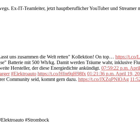
rwegs. Ex-IT-Teamleiter, jetzt hauptberuflicher YouTuber und Streame
"Lasst uns zusammen die Welt retten" Kollektion! On top…
https://t.c
se" Batterie mit 500 Wh/kg. Damit werden Träume wahr, inklusive F
ite Hersteller, der diese Energiedichte ankündigt.
07:59:22 p.m. Apri
arger
#Elektroauto
https://t.co/Hfm9qH98fx
01:21:36 p.m. April 19, 2
erer Community seid, kommt gern dazu.
https://t.co/JXZqPNlOAg
11:5