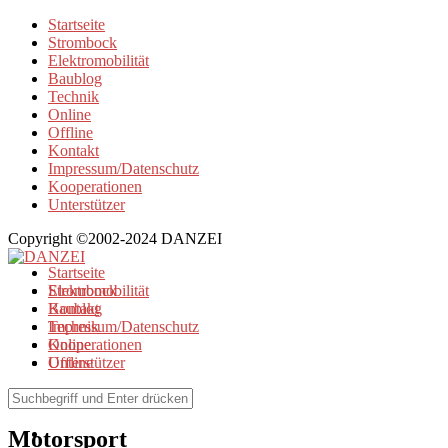
Startseite
Strombock
Elektromobilität
Baublog
Technik
Online
Offline
Kontakt
Impressum/Datenschutz
Kooperationen
Unterstützer
Copyright ©2002-2024 DANZEI
Startseite
Strombock
Elektromobilität
Kontakt
Baublog
Impressum/Datenschutz
Technik
Kooperationen
Online
Unterstützer
Offline
Browse Tag
Motorsport