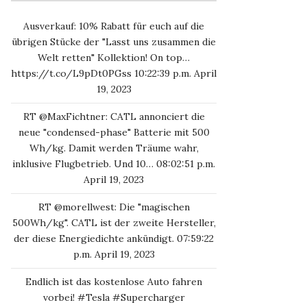
Ausverkauf: 10% Rabatt für euch auf die
übrigen Stücke der "Lasst uns zusammen die
Welt retten" Kollektion! On top…
https://t.co/L9pDt0PGss
10:22:39 p.m. April
19, 2023
RT
@MaxFichtner
: CATL annonciert die
neue "condensed-phase" Batterie mit 500
Wh/kg. Damit werden Träume wahr,
inklusive Flugbetrieb. Und 10…
08:02:51 p.m.
April 19, 2023
RT
@morellwest
: Die "magischen
500Wh/kg". CATL ist der zweite Hersteller,
der diese Energiedichte ankündigt.
07:59:22
p.m. April 19, 2023
Endlich ist das kostenlose Auto fahren
vorbei!
#Tesla
#Supercharger