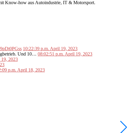
r mit Know-how aus Autoindustrie, IT & Motorsport.
o/L9pDt0PGss
10:22:39 p.m. April 19, 2023
lugbetrieb. Und 10…
08:02:51 p.m. April 19, 2023
l 19, 2023
023
2:09 p.m. April 18, 2023
•
F
I