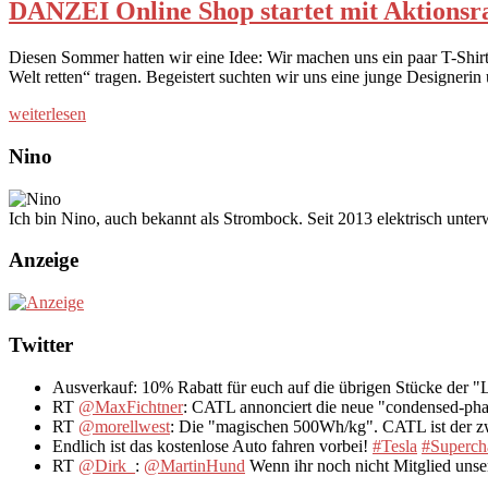
DANZEI Online Shop startet mit Aktionsr
Diesen Sommer hatten wir eine Idee: Wir machen uns ein paar T-Shir
Welt retten“ tragen. Begeistert suchten wir uns eine junge Design
weiterlesen
Nino
Ich bin Nino, auch bekannt als Strombock. Seit 2013 elektrisch unte
Anzeige
Twitter
Ausverkauf: 10% Rabatt für euch auf die übrigen Stücke der 
RT
@MaxFichtner
: CATL annonciert die neue "condensed-pha
RT
@morellwest
: Die "magischen 500Wh/kg". CATL ist der zwe
Endlich ist das kostenlose Auto fahren vorbei!
#Tesla
#Superch
RT
@Dirk_
:
@MartinHund
Wenn ihr noch nicht Mitglied uns