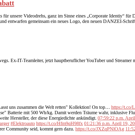
abatt
ts für unsere Videodrehs, ganz im Sinne eines „Corporate Identiy“ fü
erin und entwarfen gemeinsam ein neues Logo, den neuen DANZEI-Schri
rwegs. Ex-IT-Teamleiter, jetzt hauptberuflicher YouTuber und Streame
"Lasst uns zusammen die Welt retten" Kollektion! On top…
https://t.c
se" Batterie mit 500 Wh/kg. Damit werden Träume wahr, inklusive F
ite Hersteller, der diese Energiedichte ankündigt.
07:59:22 p.m. Apri
arger
#Elektroauto
https://t.co/Hfm9qH98fx
01:21:36 p.m. April 19, 2
erer Community seid, kommt gern dazu.
https://t.co/JXZqPNlOAg
11:5