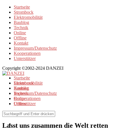
Startseite
Strombock
Elektromobilität
Baublog
Technik
Online
Offline
Kontakt
Impressum/Datenschutz
Kooperationen
Unterstützer
Copyright ©2002-2024 DANZEI
Startseite
Strombock
Elektromobilität
Kontakt
Baublog
Impressum/Datenschutz
Technik
Kooperationen
Online
Unterstützer
Offline
Browse Tag
Lasst uns zusammen die Welt retten