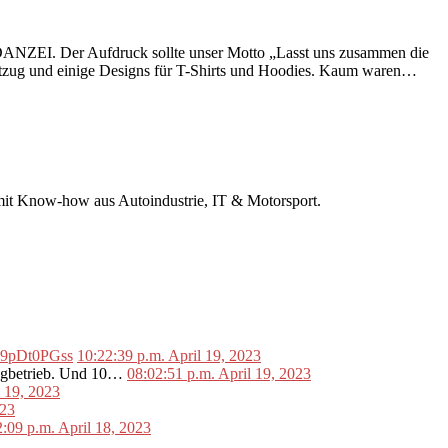
r DANZEI. Der Aufdruck sollte unser Motto „Lasst uns zusammen die
ftzug und einige Designs für T-Shirts und Hoodies. Kaum waren…
r mit Know-how aus Autoindustrie, IT & Motorsport.
o/L9pDt0PGss
10:22:39 p.m. April 19, 2023
lugbetrieb. Und 10…
08:02:51 p.m. April 19, 2023
l 19, 2023
023
2:09 p.m. April 18, 2023