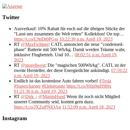
Twitter
Ausverkauf: 10% Rabatt für euch auf die übrigen Stücke der
"Lasst uns zusammen die Welt retten" Kollektion! On top…
https://t.co/L9pDt0PGss
10:22:39 p.m. April 19, 2023
RT
@MaxFichtner
: CATL annonciert die neue "condensed-
phase" Batterie mit 500 Wh/kg. Damit werden Träume wahr,
inklusive Flugbetrieb. Und 10…
08:02:51 p.m. April 19,
2023
RT
@morellwest
: Die "magischen 500Wh/kg". CATL ist der
zweite Hersteller, der diese Energiedichte ankündigt.
07:59:22
p.m. April 19, 2023
Endlich ist das kostenlose Auto fahren vorbei!
#Tesla
#Supercharger
#Elektroauto
https://t.co/Hfm9qH98fx
01:21:36 p.m. April 19, 2023
RT
@Dirk_
:
@MartinHund
Wenn ihr noch nicht Mitglied
unserer Community seid, kommt gern dazu.
https://t.co/JXZqPNlOAg
11:52:09 p.m. April 18, 2023
Instagram