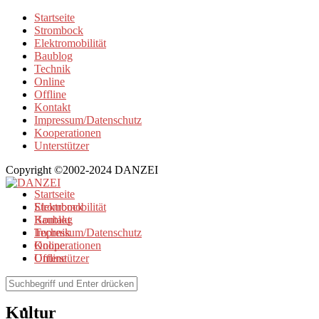
Startseite
Strombock
Elektromobilität
Baublog
Technik
Online
Offline
Kontakt
Impressum/Datenschutz
Kooperationen
Unterstützer
Copyright ©2002-2024 DANZEI
Startseite
Strombock
Elektromobilität
Kontakt
Baublog
Impressum/Datenschutz
Technik
Kooperationen
Online
Unterstützer
Offline
Browse Tag
Kultur