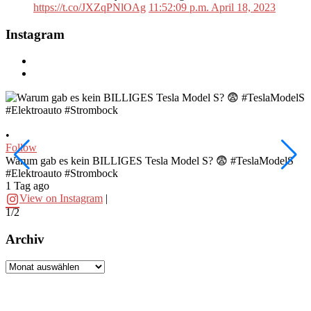
https://t.co/JXZqPNlOAg
11:52:09 p.m. April 18, 2023
Instagram
•
•
Follow
F
Warum gab es kein BILLIGES Tesla Model S? 😨 #TeslaModelS
I
#Elektroauto #Strombock
#
1 Tag ago
2
View on Instagram
|
1/2
2
Archiv
Archiv