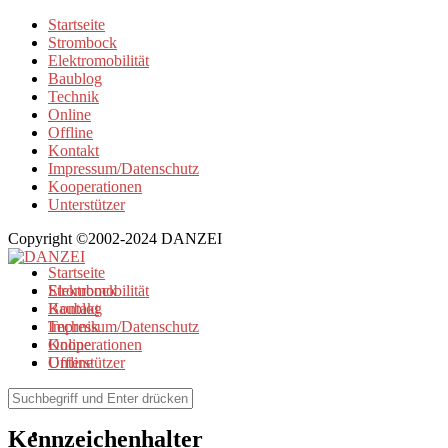
Startseite
Strombock
Elektromobilität
Baublog
Technik
Online
Offline
Kontakt
Impressum/Datenschutz
Kooperationen
Unterstützer
Copyright ©2002-2024 DANZEI
Startseite
Strombock
Elektromobilität
Kontakt
Baublog
Impressum/Datenschutz
Technik
Kooperationen
Online
Unterstützer
Offline
Browse Tag
Kennzeichenhalter