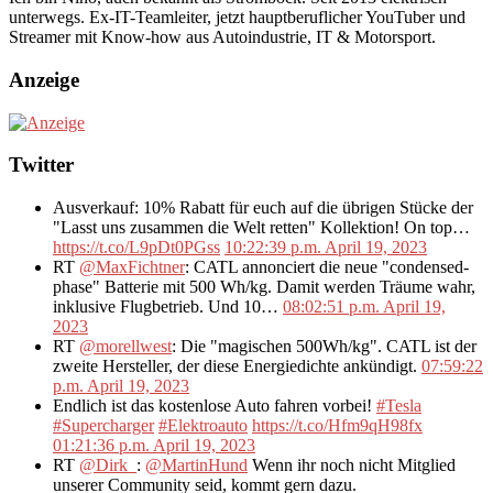
unterwegs. Ex-IT-Teamleiter, jetzt hauptberuflicher YouTuber und
Streamer mit Know-how aus Autoindustrie, IT & Motorsport.
Anzeige
Twitter
Ausverkauf: 10% Rabatt für euch auf die übrigen Stücke der
"Lasst uns zusammen die Welt retten" Kollektion! On top…
https://t.co/L9pDt0PGss
10:22:39 p.m. April 19, 2023
RT
@MaxFichtner
: CATL annonciert die neue "condensed-
phase" Batterie mit 500 Wh/kg. Damit werden Träume wahr,
inklusive Flugbetrieb. Und 10…
08:02:51 p.m. April 19,
2023
RT
@morellwest
: Die "magischen 500Wh/kg". CATL ist der
zweite Hersteller, der diese Energiedichte ankündigt.
07:59:22
p.m. April 19, 2023
Endlich ist das kostenlose Auto fahren vorbei!
#Tesla
#Supercharger
#Elektroauto
https://t.co/Hfm9qH98fx
01:21:36 p.m. April 19, 2023
RT
@Dirk_
:
@MartinHund
Wenn ihr noch nicht Mitglied
unserer Community seid, kommt gern dazu.