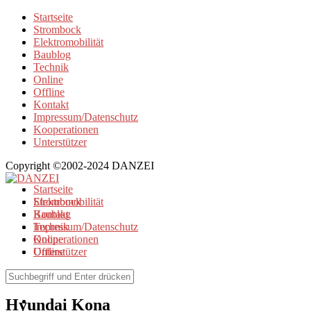
Startseite
Strombock
Elektromobilität
Baublog
Technik
Online
Offline
Kontakt
Impressum/Datenschutz
Kooperationen
Unterstützer
Copyright ©2002-2024 DANZEI
Startseite
Strombock
Elektromobilität
Kontakt
Baublog
Impressum/Datenschutz
Technik
Kooperationen
Online
Unterstützer
Offline
Browse Tag
Hyundai Kona