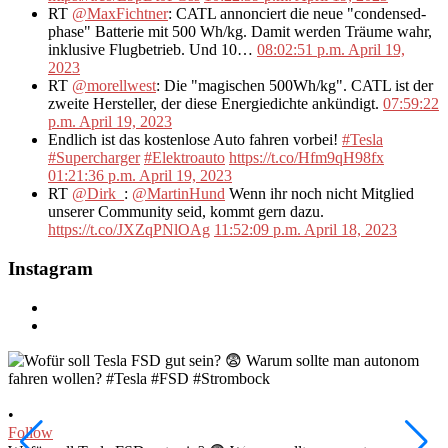
RT
@MaxFichtner
: CATL annonciert die neue "condensed-
phase" Batterie mit 500 Wh/kg. Damit werden Träume wahr,
inklusive Flugbetrieb. Und 10…
08:02:51 p.m. April 19,
2023
RT
@morellwest
: Die "magischen 500Wh/kg". CATL ist der
zweite Hersteller, der diese Energiedichte ankündigt.
07:59:22
p.m. April 19, 2023
Endlich ist das kostenlose Auto fahren vorbei!
#Tesla
#Supercharger
#Elektroauto
https://t.co/Hfm9qH98fx
01:21:36 p.m. April 19, 2023
RT
@Dirk_
:
@MartinHund
Wenn ihr noch nicht Mitglied
unserer Community seid, kommt gern dazu.
https://t.co/JXZqPNlOAg
11:52:09 p.m. April 18, 2023
Instagram
•
•
Follow
F