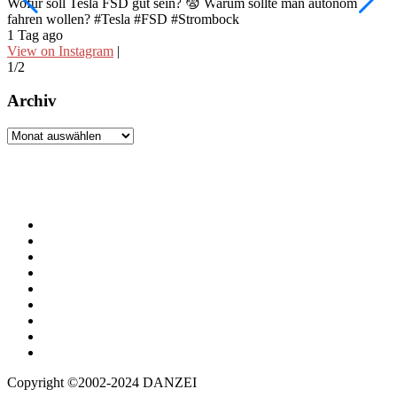
W
Wofür soll Tesla FSD gut sein? 😨 Warum sollte man autonom
fahren wollen? #Tesla #FSD #Strombock
d
1 Tag ago
2
View on Instagram
|
V
1/2
2
Archiv
Archiv
Copyright ©2002-2024 DANZEI