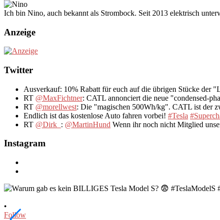
Ich bin Nino, auch bekannt als Strombock. Seit 2013 elektrisch unte
Anzeige
Twitter
Ausverkauf: 10% Rabatt für euch auf die übrigen Stücke der 
RT
@MaxFichtner
: CATL annonciert die neue "condensed-pha
RT
@morellwest
: Die "magischen 500Wh/kg". CATL ist der zwe
Endlich ist das kostenlose Auto fahren vorbei!
#Tesla
#Superch
RT
@Dirk_
:
@MartinHund
Wenn ihr noch nicht Mitglied uns
Instagram
•
Follow