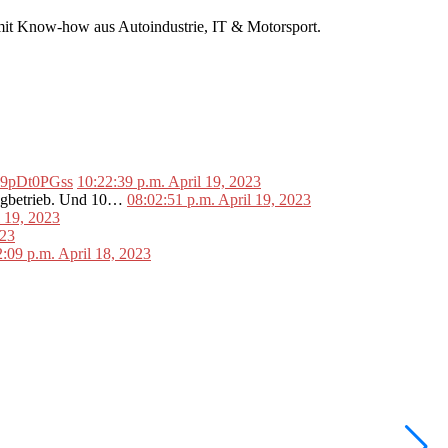
r mit Know-how aus Autoindustrie, IT & Motorsport.
o/L9pDt0PGss
10:22:39 p.m. April 19, 2023
lugbetrieb. Und 10…
08:02:51 p.m. April 19, 2023
l 19, 2023
023
2:09 p.m. April 18, 2023
•
F