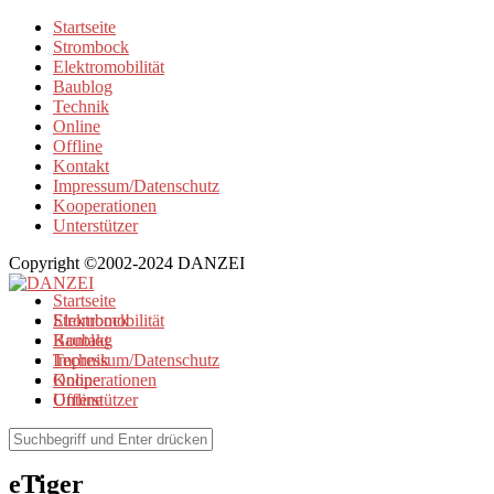
Startseite
Strombock
Elektromobilität
Baublog
Technik
Online
Offline
Kontakt
Impressum/Datenschutz
Kooperationen
Unterstützer
Copyright ©2002-2024 DANZEI
Startseite
Strombock
Elektromobilität
Kontakt
Baublog
Impressum/Datenschutz
Technik
Kooperationen
Online
Unterstützer
Offline
Browse Tag
eTiger