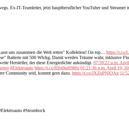
rwegs. Ex-IT-Teamleiter, jetzt hauptberuflicher YouTuber und Streame
"Lasst uns zusammen die Welt retten" Kollektion! On top…
https://t.c
se" Batterie mit 500 Wh/kg. Damit werden Träume wahr, inklusive F
ite Hersteller, der diese Energiedichte ankündigt.
07:59:22 p.m. Apri
arger
#Elektroauto
https://t.co/Hfm9qH98fx
01:21:36 p.m. April 19, 2
erer Community seid, kommt gern dazu.
https://t.co/JXZqPNlOAg
11:5