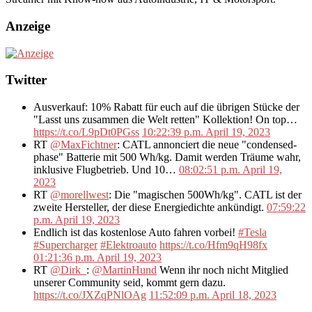
Anzeige
Twitter
Ausverkauf: 10% Rabatt für euch auf die übrigen Stücke der
"Lasst uns zusammen die Welt retten" Kollektion! On top…
https://t.co/L9pDt0PGss
10:22:39 p.m. April 19, 2023
RT
@MaxFichtner
: CATL annonciert die neue "condensed-
phase" Batterie mit 500 Wh/kg. Damit werden Träume wahr,
inklusive Flugbetrieb. Und 10…
08:02:51 p.m. April 19,
2023
RT
@morellwest
: Die "magischen 500Wh/kg". CATL ist der
zweite Hersteller, der diese Energiedichte ankündigt.
07:59:22
p.m. April 19, 2023
Endlich ist das kostenlose Auto fahren vorbei!
#Tesla
#Supercharger
#Elektroauto
https://t.co/Hfm9qH98fx
01:21:36 p.m. April 19, 2023
RT
@Dirk_
:
@MartinHund
Wenn ihr noch nicht Mitglied
unserer Community seid, kommt gern dazu.
https://t.co/JXZqPNlOAg
11:52:09 p.m. April 18, 2023