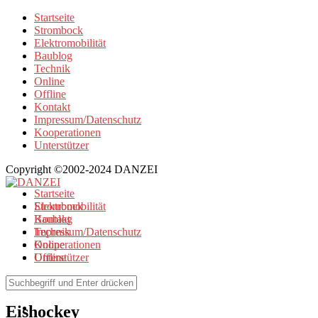
Startseite
Strombock
Elektromobilität
Baublog
Technik
Online
Offline
Kontakt
Impressum/Datenschutz
Kooperationen
Unterstützer
Copyright ©2002-2024 DANZEI
Startseite
Strombock
Elektromobilität
Kontakt
Baublog
Impressum/Datenschutz
Technik
Kooperationen
Online
Unterstützer
Offline
Browse Tag
Eishockey