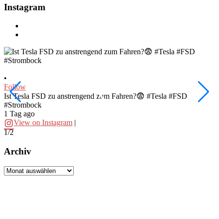
Instagram
•
•
Follow
F
Ist Tesla FSD zu anstrengend zum Fahren?😨 #Tesla #FSD
W
#Strombock
f
1 Tag ago
2
View on Instagram
|
1/2
2
Archiv
Archiv