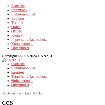
Startseite
Strombock
Elektromobilität
Baublog
Technik
Online
Offline
Kontakt
Impressum/Datenschutz
Kooperationen
Unterstützer
Copyright ©2002-2024 DANZEI
Startseite
Strombock
Elektromobilität
Kontakt
Baublog
Impressum/Datenschutz
Technik
Kooperationen
Online
Unterstützer
Offline
Browse Tag
CCS