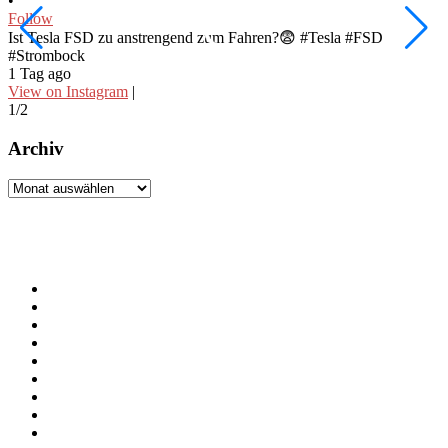
•
•
Follow
F
Ist Tesla FSD zu anstrengend zum Fahren?😨 #Tesla #FSD
W
#Strombock
f
1 Tag ago
2
View on Instagram
|
V
1/2
2
Archiv
Archiv