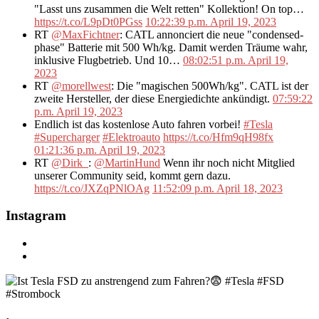
"Lasst uns zusammen die Welt retten" Kollektion! On top…
https://t.co/L9pDt0PGss
10:22:39 p.m. April 19, 2023
RT
@MaxFichtner
: CATL annonciert die neue "condensed-
phase" Batterie mit 500 Wh/kg. Damit werden Träume wahr,
inklusive Flugbetrieb. Und 10…
08:02:51 p.m. April 19,
2023
RT
@morellwest
: Die "magischen 500Wh/kg". CATL ist der
zweite Hersteller, der diese Energiedichte ankündigt.
07:59:22
p.m. April 19, 2023
Endlich ist das kostenlose Auto fahren vorbei!
#Tesla
#Supercharger
#Elektroauto
https://t.co/Hfm9qH98fx
01:21:36 p.m. April 19, 2023
RT
@Dirk_
:
@MartinHund
Wenn ihr noch nicht Mitglied
unserer Community seid, kommt gern dazu.
https://t.co/JXZqPNlOAg
11:52:09 p.m. April 18, 2023
Instagram