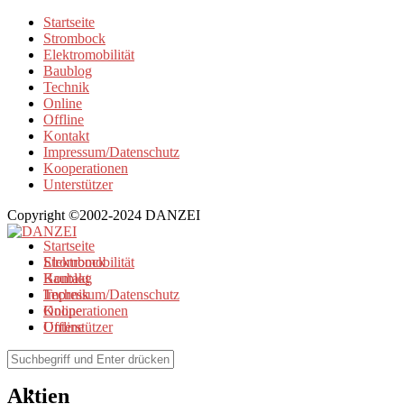
Startseite
Strombock
Elektromobilität
Baublog
Technik
Online
Offline
Kontakt
Impressum/Datenschutz
Kooperationen
Unterstützer
Copyright ©2002-2024 DANZEI
Startseite
Strombock
Elektromobilität
Kontakt
Baublog
Impressum/Datenschutz
Technik
Kooperationen
Online
Unterstützer
Offline
Browse Tag
Aktien