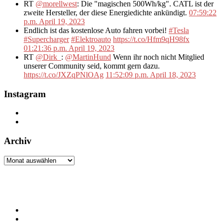
RT
@morellwest
: Die "magischen 500Wh/kg". CATL ist der
zweite Hersteller, der diese Energiedichte ankündigt.
07:59:22
p.m. April 19, 2023
Endlich ist das kostenlose Auto fahren vorbei!
#Tesla
#Supercharger
#Elektroauto
https://t.co/Hfm9qH98fx
01:21:36 p.m. April 19, 2023
RT
@Dirk_
:
@MartinHund
Wenn ihr noch nicht Mitglied
unserer Community seid, kommt gern dazu.
https://t.co/JXZqPNlOAg
11:52:09 p.m. April 18, 2023
Instagram
Archiv
Archiv