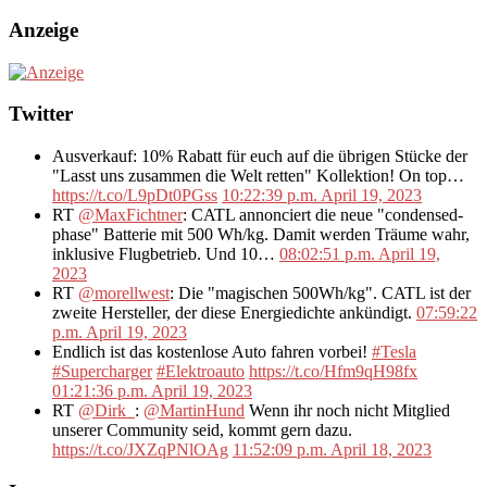
Anzeige
Twitter
Ausverkauf: 10% Rabatt für euch auf die übrigen Stücke der
"Lasst uns zusammen die Welt retten" Kollektion! On top…
https://t.co/L9pDt0PGss
10:22:39 p.m. April 19, 2023
RT
@MaxFichtner
: CATL annonciert die neue "condensed-
phase" Batterie mit 500 Wh/kg. Damit werden Träume wahr,
inklusive Flugbetrieb. Und 10…
08:02:51 p.m. April 19,
2023
RT
@morellwest
: Die "magischen 500Wh/kg". CATL ist der
zweite Hersteller, der diese Energiedichte ankündigt.
07:59:22
p.m. April 19, 2023
Endlich ist das kostenlose Auto fahren vorbei!
#Tesla
#Supercharger
#Elektroauto
https://t.co/Hfm9qH98fx
01:21:36 p.m. April 19, 2023
RT
@Dirk_
:
@MartinHund
Wenn ihr noch nicht Mitglied
unserer Community seid, kommt gern dazu.
https://t.co/JXZqPNlOAg
11:52:09 p.m. April 18, 2023