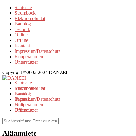
Startseite
Strombock
Elektromobilität
Baublog
Technik
Online
Offline
Kontakt
Impressum/Datenschutz
Kooperationen
Unterstützer
Copyright ©2002-2024 DANZEI
Startseite
Strombock
Elektromobilität
Kontakt
Baublog
Impressum/Datenschutz
Technik
Kooperationen
Online
Unterstützer
Offline
Browse Tag
Akkumiete