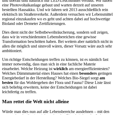
und überall sind natürlich nur LED-Leuchtmittel verbaut. Wir haben
eine Photovoltaikanlage gebaut und warten derzeit auf unseren
bestellten Hausakku. Und wir fahren seit 2013 ausschließlich rein
elektrisch im Straßenverkehr. Außerdem versuchen wir Lebensmittel
regional einzukaufen wo es geht und achten dabei auf hochwertige
Bioland oder Demeter Zertifizierungen.
Dies dient nicht der Selbstbeweihräucherung, sondern soll zeigen,
dass wir in verschiedensten Lebensbereichen eine gewisse
Transformation beschritten haben. Bei weitem aber natürlich nicht in
allen die möglich und sinnvoll wären, dieser Vorsatz wäre auch sehr
ambitioniert.
Um richtige Entscheidungen treffen zu können, ist es nämlich fast
immer notwendig, dass man sich in eine fachliche Materie
einarbeitet. Welche Heizung ist
wirklich
am energieeffizientesten?
Welches Dämmmaterial eines Hauses hat einen
besonders
geringen
Energiebedarf in der Herstellung? Welches Bio-Siegel sorgt
am
besten
für das Wohlergehen der Flora und Fauna? Diese Liste lässt
sich beliebig erweitern, keine der Entscheidungen ist dabei
leichtfertig zu treffen.
Man rettet die Welt nicht alleine
Würde man dies nun auf alle Lebensbereiche ausdehnen – mit den