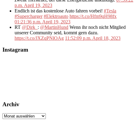
p.m. April 19, 2023
Endlich ist das kostenlose Auto fahren vorbei!
#Tesla
#Supercharger
#Elektroauto
https://t.co/Hfm9qH98fx
01:21:36 p.m. April 19, 2023
RT
@Dirk_
:
@MartinHund
Wenn ihr noch nicht Mitglied
unserer Community seid, kommt gern dazu.
https://t.co/JXZqPNlOAg
11:52:09 p.m. April 18, 2023
Instagram
Archiv
Archiv