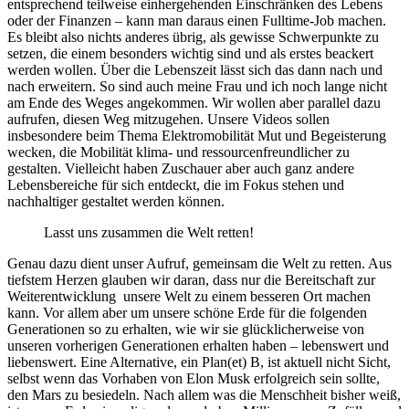
entsprechend teilweise einhergehenden Einschränken des Lebens
oder der Finanzen – kann man daraus einen Fulltime-Job machen.
Es bleibt also nichts anderes übrig, als gewisse Schwerpunkte zu
setzen, die einem besonders wichtig sind und als erstes beackert
werden wollen. Über die Lebenszeit lässt sich das dann nach und
nach erweitern. So sind auch meine Frau und ich noch lange nicht
am Ende des Weges angekommen. Wir wollen aber parallel dazu
aufrufen, diesen Weg mitzugehen. Unsere Videos sollen
insbesondere beim Thema Elektromobilität Mut und Begeisterung
wecken, die Mobilität klima- und ressourcenfreundlicher zu
gestalten. Vielleicht haben Zuschauer aber auch ganz andere
Lebensbereiche für sich entdeckt, die im Fokus stehen und
nachhaltiger gestaltet werden können.
Lasst uns zusammen die Welt retten!
Genau dazu dient unser Aufruf, gemeinsam die Welt zu retten. Aus
tiefstem Herzen glauben wir daran, dass nur die Bereitschaft zur
Weiterentwicklung unsere Welt zu einem besseren Ort machen
kann. Vor allem aber um unsere schöne Erde für die folgenden
Generationen so zu erhalten, wie wir sie glücklicherweise von
unseren vorherigen Generationen erhalten haben – lebenswert und
liebenswert. Eine Alternative, ein Plan(et) B, ist aktuell nicht Sicht,
selbst wenn das Vorhaben von Elon Musk erfolgreich sein sollte,
den Mars zu besiedeln. Nach allem was die Menschheit bisher weiß,