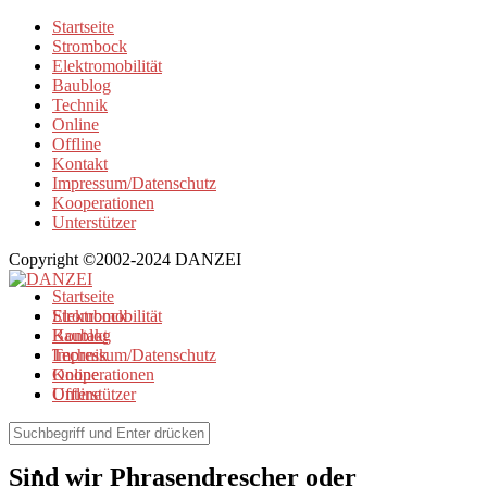
Startseite
Strombock
Elektromobilität
Baublog
Technik
Online
Offline
Kontakt
Impressum/Datenschutz
Kooperationen
Unterstützer
Copyright ©2002-2024 DANZEI
Startseite
Strombock
Elektromobilität
Kontakt
Baublog
Impressum/Datenschutz
Technik
Kooperationen
Online
Unterstützer
Offline
Elektromobilität
Sind wir Phrasendrescher oder