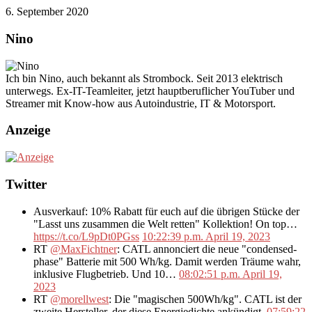
6. September 2020
Nino
Ich bin Nino, auch bekannt als Strombock. Seit 2013 elektrisch
unterwegs. Ex-IT-Teamleiter, jetzt hauptberuflicher YouTuber und
Streamer mit Know-how aus Autoindustrie, IT & Motorsport.
Anzeige
Twitter
Ausverkauf: 10% Rabatt für euch auf die übrigen Stücke der
"Lasst uns zusammen die Welt retten" Kollektion! On top…
https://t.co/L9pDt0PGss
10:22:39 p.m. April 19, 2023
RT
@MaxFichtner
: CATL annonciert die neue "condensed-
phase" Batterie mit 500 Wh/kg. Damit werden Träume wahr,
inklusive Flugbetrieb. Und 10…
08:02:51 p.m. April 19,
2023
RT
@morellwest
: Die "magischen 500Wh/kg". CATL ist der
zweite Hersteller, der diese Energiedichte ankündigt.
07:59:22