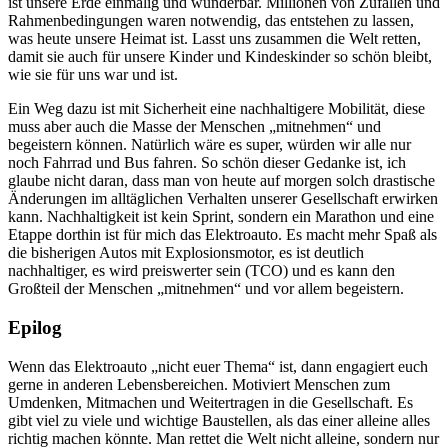
ist unsere Erde einmalig und wunderbar. Millionen von Zufällen und
Rahmenbedingungen waren notwendig, das entstehen zu lassen,
was heute unsere Heimat ist. Lasst uns zusammen die Welt retten,
damit sie auch für unsere Kinder und Kindeskinder so schön bleibt,
wie sie für uns war und ist.
Ein Weg dazu ist mit Sicherheit eine nachhaltigere Mobilität, diese
muss aber auch die Masse der Menschen „mitnehmen“ und
begeistern können. Natürlich wäre es super, würden wir alle nur
noch Fahrrad und Bus fahren. So schön dieser Gedanke ist, ich
glaube nicht daran, dass man von heute auf morgen solch drastische
Änderungen im alltäglichen Verhalten unserer Gesellschaft erwirken
kann. Nachhaltigkeit ist kein Sprint, sondern ein Marathon und eine
Etappe dorthin ist für mich das Elektroauto. Es macht mehr Spaß als
die bisherigen Autos mit Explosionsmotor, es ist deutlich
nachhaltiger, es wird preiswerter sein (TCO) und es kann den
Großteil der Menschen „mitnehmen“ und vor allem begeistern.
Epilog
Wenn das Elektroauto „nicht euer Thema“ ist, dann engagiert euch
gerne in anderen Lebensbereichen. Motiviert Menschen zum
Umdenken, Mitmachen und Weitertragen in die Gesellschaft. Es
gibt viel zu viele und wichtige Baustellen, als das einer alleine alles
richtig machen könnte. Man rettet die Welt nicht alleine, sondern nur