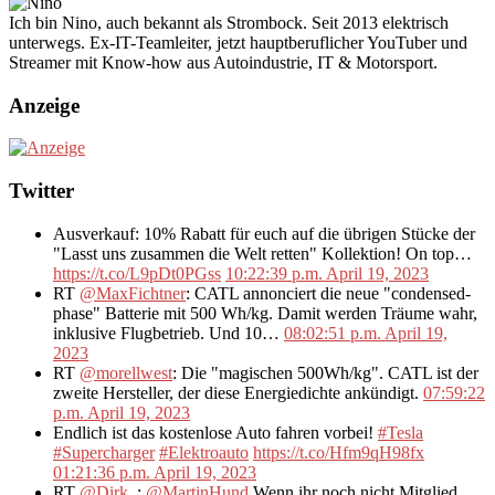
Ich bin Nino, auch bekannt als Strombock. Seit 2013 elektrisch
unterwegs. Ex-IT-Teamleiter, jetzt hauptberuflicher YouTuber und
Streamer mit Know-how aus Autoindustrie, IT & Motorsport.
Anzeige
Twitter
Ausverkauf: 10% Rabatt für euch auf die übrigen Stücke der
"Lasst uns zusammen die Welt retten" Kollektion! On top…
https://t.co/L9pDt0PGss
10:22:39 p.m. April 19, 2023
RT
@MaxFichtner
: CATL annonciert die neue "condensed-
phase" Batterie mit 500 Wh/kg. Damit werden Träume wahr,
inklusive Flugbetrieb. Und 10…
08:02:51 p.m. April 19,
2023
RT
@morellwest
: Die "magischen 500Wh/kg". CATL ist der
zweite Hersteller, der diese Energiedichte ankündigt.
07:59:22
p.m. April 19, 2023
Endlich ist das kostenlose Auto fahren vorbei!
#Tesla
#Supercharger
#Elektroauto
https://t.co/Hfm9qH98fx
01:21:36 p.m. April 19, 2023
RT
@Dirk_
:
@MartinHund
Wenn ihr noch nicht Mitglied