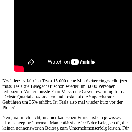
Noch letztes Jahr hat Tesla 15.000 neue Mitarbeiter eingestellt, jetzt
muss Tesla die Belegschaft schon wieder um 3.000 Personen
reduzieren. Weiter musste Elon Musk eine Gewinnwarnung für das
nächste Quartal aussprechen und Tesla hat die Supercharger
Gebühren um 35% erhöht. Ist Tesla also mal wieder kurz vor der
Pleite?
Nein, natürlich nicht, in amerikanischen Firmen ist ein gewisses
„Housekeeping“ normal. Man entlässt die 10% der Belegschaft, die
keinen nennenswerten Beitrag zum Unternehmenserfolg leisten. Für