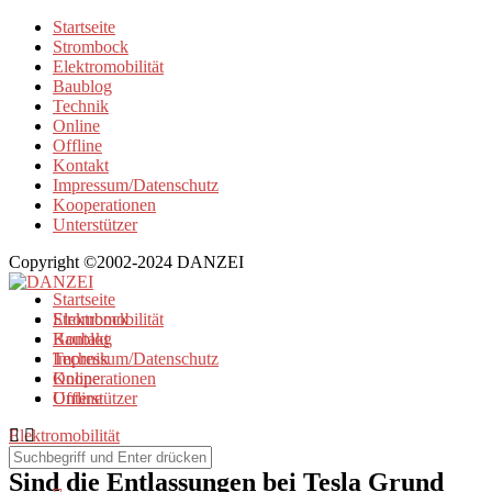
Startseite
Strombock
Elektromobilität
Baublog
Technik
Online
Offline
Kontakt
Impressum/Datenschutz
Kooperationen
Unterstützer
Copyright ©2002-2024 DANZEI
Startseite
Strombock
Elektromobilität
Kontakt
Baublog
Impressum/Datenschutz
Technik
Kooperationen
Online
Unterstützer
Offline
Elektromobilität
Sind die Entlassungen bei Tesla Grund