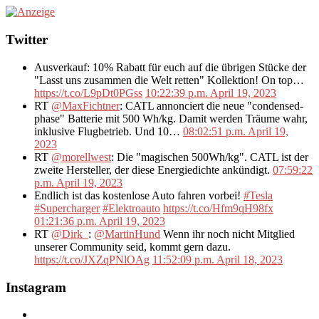
Twitter
Ausverkauf: 10% Rabatt für euch auf die übrigen Stücke der
"Lasst uns zusammen die Welt retten" Kollektion! On top…
https://t.co/L9pDt0PGss
10:22:39 p.m. April 19, 2023
RT
@MaxFichtner
: CATL annonciert die neue "condensed-
phase" Batterie mit 500 Wh/kg. Damit werden Träume wahr,
inklusive Flugbetrieb. Und 10…
08:02:51 p.m. April 19,
2023
RT
@morellwest
: Die "magischen 500Wh/kg". CATL ist der
zweite Hersteller, der diese Energiedichte ankündigt.
07:59:22
p.m. April 19, 2023
Endlich ist das kostenlose Auto fahren vorbei!
#Tesla
#Supercharger
#Elektroauto
https://t.co/Hfm9qH98fx
01:21:36 p.m. April 19, 2023
RT
@Dirk_
:
@MartinHund
Wenn ihr noch nicht Mitglied
unserer Community seid, kommt gern dazu.
https://t.co/JXZqPNlOAg
11:52:09 p.m. April 18, 2023
Instagram