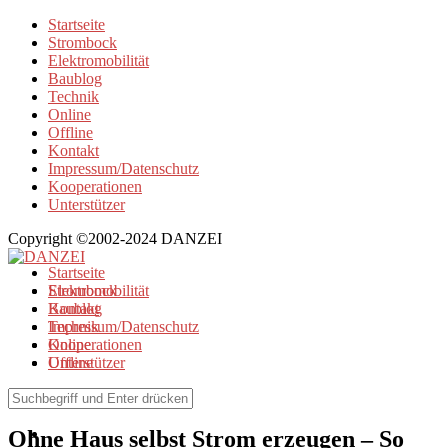
Startseite
Strombock
Elektromobilität
Baublog
Technik
Online
Offline
Kontakt
Impressum/Datenschutz
Kooperationen
Unterstützer
Copyright ©2002-2024 DANZEI
Startseite
Strombock
Elektromobilität
Kontakt
Baublog
Impressum/Datenschutz
Technik
Kooperationen
Online
Unterstützer
Offline
Offline
Ohne Haus selbst Strom erzeugen – So