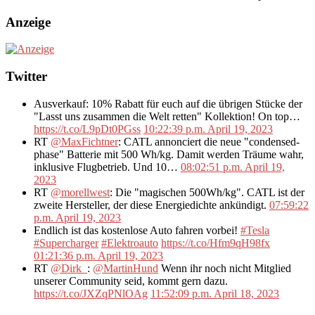
Anzeige
Twitter
Ausverkauf: 10% Rabatt für euch auf die übrigen Stücke der
"Lasst uns zusammen die Welt retten" Kollektion! On top…
https://t.co/L9pDt0PGss
10:22:39 p.m. April 19, 2023
RT
@MaxFichtner
: CATL annonciert die neue "condensed-
phase" Batterie mit 500 Wh/kg. Damit werden Träume wahr,
inklusive Flugbetrieb. Und 10…
08:02:51 p.m. April 19,
2023
RT
@morellwest
: Die "magischen 500Wh/kg". CATL ist der
zweite Hersteller, der diese Energiedichte ankündigt.
07:59:22
p.m. April 19, 2023
Endlich ist das kostenlose Auto fahren vorbei!
#Tesla
#Supercharger
#Elektroauto
https://t.co/Hfm9qH98fx
01:21:36 p.m. April 19, 2023
RT
@Dirk_
:
@MartinHund
Wenn ihr noch nicht Mitglied
unserer Community seid, kommt gern dazu.
https://t.co/JXZqPNlOAg
11:52:09 p.m. April 18, 2023