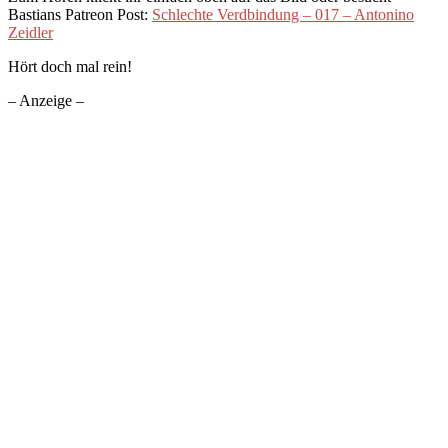
Bastians Patreon Post:
Schlechte Verdbindung – 017 – Antonino
Zeidler
Hört doch mal rein!
– Anzeige –