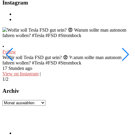
Instagram
•
•
Follow
F
W
Wofür soll Tesla FSD gut sein? 😨 Warum sollte man autonom
fahren wollen? #Tesla #FSD #Strombock
d
17 Stunden ago
1
View on Instagram
|
V
1/2
2
Archiv
Archiv