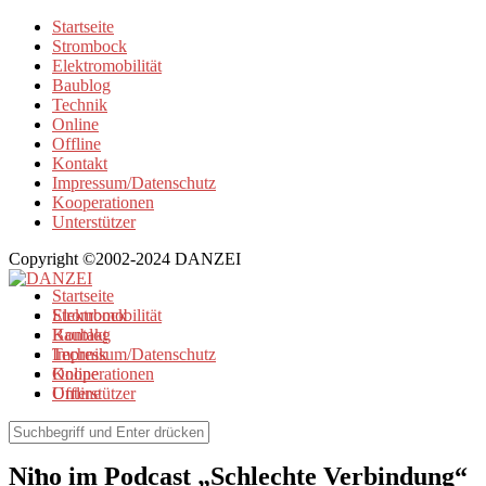
Startseite
Strombock
Elektromobilität
Baublog
Technik
Online
Offline
Kontakt
Impressum/Datenschutz
Kooperationen
Unterstützer
Copyright ©2002-2024 DANZEI
Startseite
Strombock
Elektromobilität
Kontakt
Baublog
Impressum/Datenschutz
Technik
Kooperationen
Online
Unterstützer
Offline
Elektromobilität
/
Online
Nino im Podcast „Schlechte Verbindung“