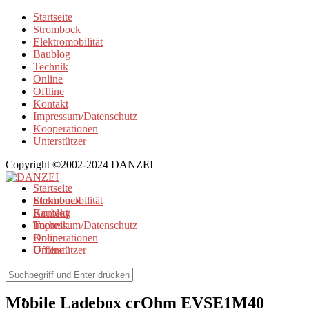
Startseite
Strombock
Elektromobilität
Baublog
Technik
Online
Offline
Kontakt
Impressum/Datenschutz
Kooperationen
Unterstützer
Copyright ©2002-2024 DANZEI
Startseite
Strombock
Elektromobilität
Kontakt
Baublog
Impressum/Datenschutz
Technik
Kooperationen
Online
Unterstützer
Offline
Elektromobilität
Mobile Ladebox crOhm EVSE1M40