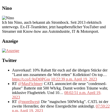
Nino
Ich bin Nino, auch bekannt als Strombock. Seit 2013 elektrisch
unterwegs. Ex-IT-Teamleiter, jetzt hauptberuflicher YouTuber und
Streamer mit Know-how aus Autoindustrie, IT & Motorsport.
Anzeige
Twitter
Ausverkauf: 10% Rabatt für euch auf die übrigen Stücke der
"Lasst uns zusammen die Welt retten" Kollektion! On top…
https://t.co/L9pDt0PGss
10:22:39 p.m. April 19, 2023
RT
@MaxFichtner
: CATL annonciert die neue "condensed-
phase" Batterie mit 500 Wh/kg. Damit werden Träume wahr,
inklusive Flugbetrieb. Und 10…
08:02:51 p.m. April 19,
2023
RT
@morellwest
: Die "magischen 500Wh/kg". CATL ist der
zweite Hersteller, der diese Energiedichte ankündigt.
07:59:22
p.m. April 19, 2023