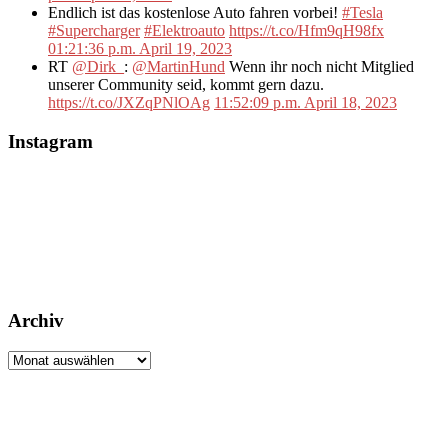
Endlich ist das kostenlose Auto fahren vorbei!
#Tesla
#Supercharger
#Elektroauto
https://t.co/Hfm9qH98fx
01:21:36 p.m. April 19, 2023
RT
@Dirk_
:
@MartinHund
Wenn ihr noch nicht Mitglied
unserer Community seid, kommt gern dazu.
https://t.co/JXZqPNlOAg
11:52:09 p.m. April 18, 2023
Instagram
Archiv
Archiv