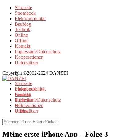
Startseite
Strombock
Elektromobilität
Baublog
Technik
Online
Offline
Kontakt
Impressum/Datenschutz
Kooperationen
Unterstützer
Copyright ©2002-2024 DANZEI
Startseite
Strombock
Elektromobilität
Kontakt
Baublog
Impressum/Datenschutz
Technik
Kooperationen
Online
Unterstützer
Offline
Online
Meine erste iPhone App – Folge 3