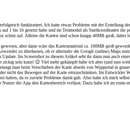
folgreich funktioniert. Ich hatte etwas Probleme mit der Erstellung d
s auf 1 bis 16 gesetzt habe und im Testmodul als Startkoordinaten die
anz schön auf. Alleine die Karten sind schon knapp 40MB groß, dabei h
r gewesen, aber dann wäre das Kartenmaterial ca. 100MB groß geworden
wender zu überlassen, ob er alternativ die Google (online) Maps nutz
n Update. Im Screenshot zu diesem Artikel seht ihr dann nun auch einen
r zickig sein kann! 😉 Viel mehr gekämpft habe ich aber (und nun wird
gelangt man beim Verschieben der Karte abseits von Wuppertal in grau
ider nicht das Bewegen auf der Karte einzuschränken. Im Entwickler 
n haben, da es zuviele Probleme damit gab. Also habe ich mich selbst
r Nutzer der App den Kartenbereich verlässt. Dazu habe ich im route