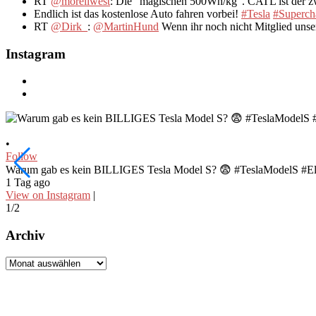
RT
@morellwest
: Die "magischen 500Wh/kg". CATL ist der zwe
Endlich ist das kostenlose Auto fahren vorbei!
#Tesla
#Superch
RT
@Dirk_
:
@MartinHund
Wenn ihr noch nicht Mitglied uns
Instagram
•
Follow
Warum gab es kein BILLIGES Tesla Model S? 😨 #TeslaModelS #El
1 Tag ago
View on Instagram
|
1/2
Archiv
Archiv