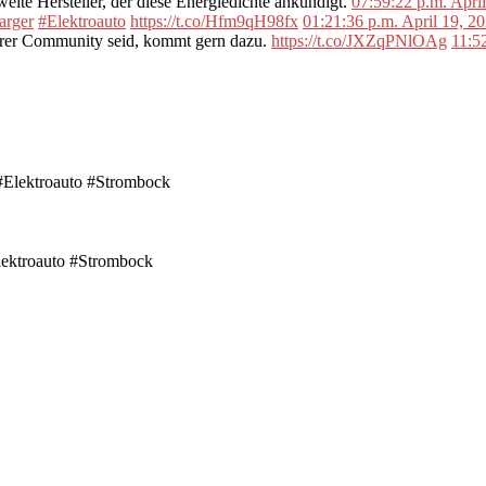
ite Hersteller, der diese Energiedichte ankündigt.
07:59:22 p.m. Apri
arger
#Elektroauto
https://t.co/Hfm9qH98fx
01:21:36 p.m. April 19, 2
erer Community seid, kommt gern dazu.
https://t.co/JXZqPNlOAg
11:5
ektroauto #Strombock