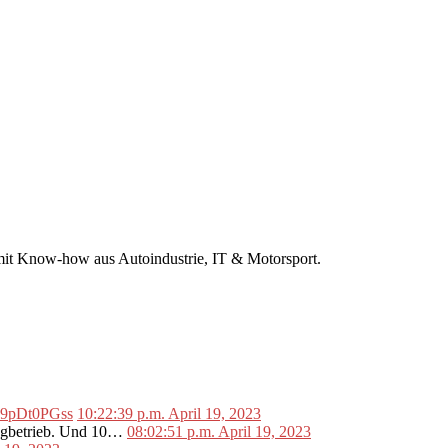
r mit Know-how aus Autoindustrie, IT & Motorsport.
o/L9pDt0PGss
10:22:39 p.m. April 19, 2023
lugbetrieb. Und 10…
08:02:51 p.m. April 19, 2023