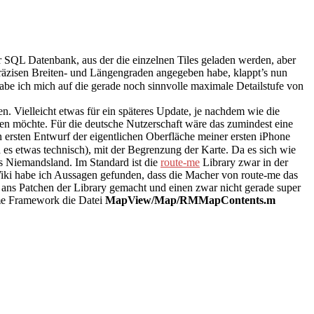
er SQL Datenbank, aus der die einzelnen Tiles geladen werden, aber
 präzisen Breiten- und Längengraden angegeben habe, klappt’s nun
abe ich mich auf die gerade noch sinnvolle maximale Detailstufe von
. Vielleicht etwas für ein späteres Update, je nachdem wie die
en möchte. Für die deutsche Nutzerschaft wäre das zumindest eine
 ersten Entwurf der eigentlichen Oberfläche meiner ersten iPhone
 es etwas technisch), mit der Begrenzung der Karte. Da es sich wie
es Niemandsland. Im Standard ist die
route-me
Library zwar in der
Wiki habe ich Aussagen gefunden, dass die Macher von route-me das
 ans Patchen der Library gemacht und einen zwar nicht gerade super
-me Framework die Datei
MapView/Map/RMMapContents.m