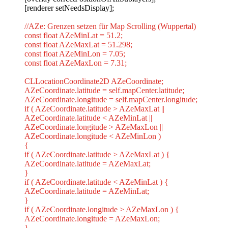
[renderer setNeedsDisplay];
//AZe: Grenzen setzen für Map Scrolling (Wuppertal)
const float AZeMinLat = 51.2;
const float AZeMaxLat = 51.298;
const float AZeMinLon = 7.05;
const float AZeMaxLon = 7.31;
CLLocationCoordinate2D AZeCoordinate;
AZeCoordinate.latitude = self.mapCenter.latitude;
AZeCoordinate.longitude = self.mapCenter.longitude;
if ( AZeCoordinate.latitude > AZeMaxLat ||
AZeCoordinate.latitude < AZeMinLat ||
AZeCoordinate.longitude > AZeMaxLon ||
AZeCoordinate.longitude < AZeMinLon )
{
if ( AZeCoordinate.latitude > AZeMaxLat ) {
AZeCoordinate.latitude = AZeMaxLat;
}
if ( AZeCoordinate.latitude < AZeMinLat ) {
AZeCoordinate.latitude = AZeMinLat;
}
if ( AZeCoordinate.longitude > AZeMaxLon ) {
AZeCoordinate.longitude = AZeMaxLon;
}