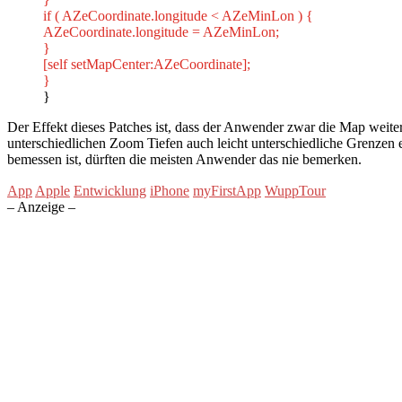
if ( AZeCoordinate.longitude < AZeMinLon ) {
AZeCoordinate.longitude = AZeMinLon;
}
[self setMapCenter:AZeCoordinate];
}
}
Der Effekt dieses Patches ist, dass der Anwender zwar die Map weiter
unterschiedlichen Zoom Tiefen auch leicht unterschiedliche Grenzen e
bemessen ist, dürften die meisten Anwender das nie bemerken.
App
Apple
Entwicklung
iPhone
myFirstApp
WuppTour
– Anzeige –