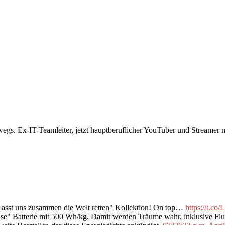
rwegs. Ex-IT-Teamleiter, jetzt hauptberuflicher YouTuber und Streame
"Lasst uns zusammen die Welt retten" Kollektion! On top…
https://t.c
se" Batterie mit 500 Wh/kg. Damit werden Träume wahr, inklusive F