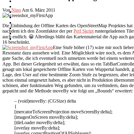
Von
Nino
Am 6. März 2011
Die Einbindung der Offline Karten des OpenStreetMap Projektes hat er
nachdem ich den Zoomfaktor der per
Perl Skript
runtergeladenen Tile
auch endlich. 😀 Allerdings bläht das Kartenmaterial die App auch g
16 beschränkt.
Eine Stufe höher (17) wäre mir noch liebe
Resonanz dazu aussehen wird. Eine Möglichkeit wäre noch, es dem An
gute Sache, die ich eventuell noch umsetzen werde bei einem weitere
App. Bei dieser Gelegenheit sei erwähnt, dass so ein TabBarControlle
gesagt um lokal gespeicherte Offline Karten von Wuppertal handelt, 
Lage, den User auf eine bestimmte Zoom Stufe zu begrenzen, aber le
schon einmal umgesetzt haben, es aber nicht in Produktion übernomme
schönen, aber funktionalen Weg gefunden, um zu verhindern, dass de
gepatcht und die Methode moveBy wie folgt um „Bounds“ erweitert:
– (void)moveBy: (CGSize) delta
{
[mercatorToScreenProjection moveScreenBy:delta];
[imagesOnScreen moveBy:delta];
[tileLoader moveBy:delta];
[overlay moveBy:delta];
[overlay correctPositionOfAllSublayers];