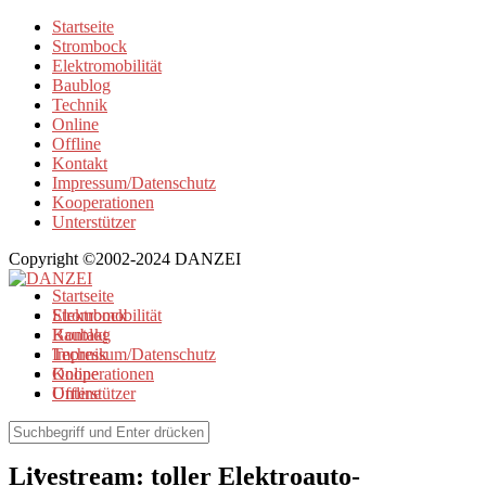
Startseite
Strombock
Elektromobilität
Baublog
Technik
Online
Offline
Kontakt
Impressum/Datenschutz
Kooperationen
Unterstützer
Copyright ©2002-2024 DANZEI
Startseite
Strombock
Elektromobilität
Kontakt
Baublog
Impressum/Datenschutz
Technik
Kooperationen
Online
Unterstützer
Offline
Elektromobilität
Livestream: toller Elektroauto-