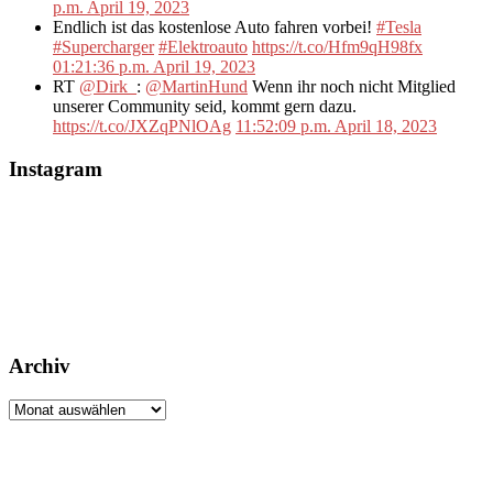
p.m. April 19, 2023
Endlich ist das kostenlose Auto fahren vorbei!
#Tesla
#Supercharger
#Elektroauto
https://t.co/Hfm9qH98fx
01:21:36 p.m. April 19, 2023
RT
@Dirk_
:
@MartinHund
Wenn ihr noch nicht Mitglied
unserer Community seid, kommt gern dazu.
https://t.co/JXZqPNlOAg
11:52:09 p.m. April 18, 2023
Instagram
Archiv
Archiv