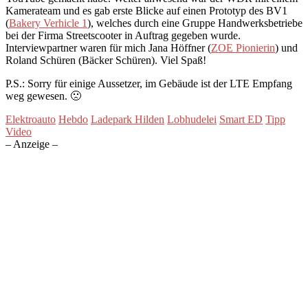
Kamerateam und es gab erste Blicke auf einen Prototyp des BV1
(
Bakery Verhicle 1
), welches durch eine Gruppe Handwerksbetriebe
bei der Firma Streetscooter in Auftrag gegeben wurde.
Interviewpartner waren für mich Jana Höffner (
ZOE Pionierin
) und
Roland Schüren (Bäcker Schüren). Viel Spaß!
P.S.: Sorry für einige Aussetzer, im Gebäude ist der LTE Empfang
weg gewesen. 🙁
Elektroauto
Hebdo
Ladepark Hilden
Lobhudelei
Smart ED
Tipp
Video
– Anzeige –