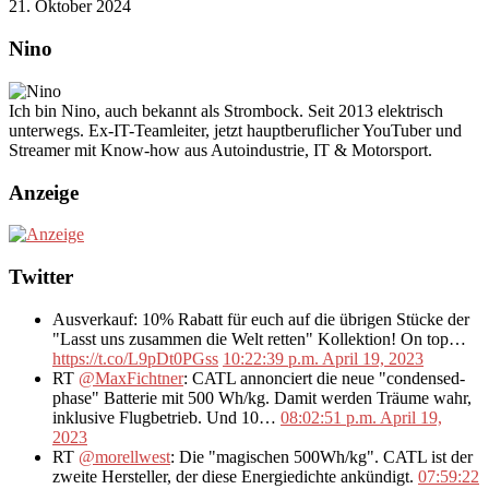
21. Oktober 2024
Nino
Ich bin Nino, auch bekannt als Strombock. Seit 2013 elektrisch
unterwegs. Ex-IT-Teamleiter, jetzt hauptberuflicher YouTuber und
Streamer mit Know-how aus Autoindustrie, IT & Motorsport.
Anzeige
Twitter
Ausverkauf: 10% Rabatt für euch auf die übrigen Stücke der
"Lasst uns zusammen die Welt retten" Kollektion! On top…
https://t.co/L9pDt0PGss
10:22:39 p.m. April 19, 2023
RT
@MaxFichtner
: CATL annonciert die neue "condensed-
phase" Batterie mit 500 Wh/kg. Damit werden Träume wahr,
inklusive Flugbetrieb. Und 10…
08:02:51 p.m. April 19,
2023
RT
@morellwest
: Die "magischen 500Wh/kg". CATL ist der
zweite Hersteller, der diese Energiedichte ankündigt.
07:59:22