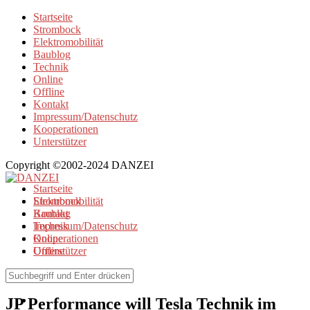
Startseite
Strombock
Elektromobilität
Baublog
Technik
Online
Offline
Kontakt
Impressum/Datenschutz
Kooperationen
Unterstützer
Copyright ©2002-2024 DANZEI
Startseite
Strombock
Elektromobilität
Kontakt
Baublog
Impressum/Datenschutz
Technik
Kooperationen
Online
Unterstützer
Offline
Elektromobilität
JP Performance will Tesla Technik im