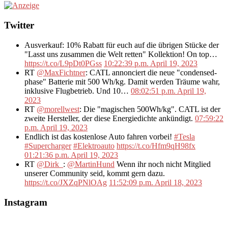
Twitter
Ausverkauf: 10% Rabatt für euch auf die übrigen Stücke der
"Lasst uns zusammen die Welt retten" Kollektion! On top…
https://t.co/L9pDt0PGss
10:22:39 p.m. April 19, 2023
RT
@MaxFichtner
: CATL annonciert die neue "condensed-
phase" Batterie mit 500 Wh/kg. Damit werden Träume wahr,
inklusive Flugbetrieb. Und 10…
08:02:51 p.m. April 19,
2023
RT
@morellwest
: Die "magischen 500Wh/kg". CATL ist der
zweite Hersteller, der diese Energiedichte ankündigt.
07:59:22
p.m. April 19, 2023
Endlich ist das kostenlose Auto fahren vorbei!
#Tesla
#Supercharger
#Elektroauto
https://t.co/Hfm9qH98fx
01:21:36 p.m. April 19, 2023
RT
@Dirk_
:
@MartinHund
Wenn ihr noch nicht Mitglied
unserer Community seid, kommt gern dazu.
https://t.co/JXZqPNlOAg
11:52:09 p.m. April 18, 2023
Instagram