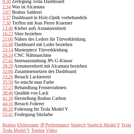
0:30
Zerlegung Tesla Dashboard
2:34
Was ist Alcantara
3:07
Brabus Sattlerei
5:37
Dashboard in Holz-Optik vorbehandeln
7:30
Treffen mit Jean Pierre Kraemer
13:40
Kleber aufs Armaturenbrett
16:23
Sitze beziehen
21:00
Nähen des Leders für Türverkleidung
21:48
Dashboard mit Leder beziehen
23:14
Masterpiece Türverkleidung
26:24
CNC Nähmaschine
27:41
Innenausstattung JPs G-Klasse
28:20
Armaturenbrett mit Alcantara beziehen
32:00
Zusammensetzen des Dashboard
33:26
Besuch Lackiererei
35:50
So mischt man Farbe
37:23
Behandlung Fensterrahmen
38:46
Qualität von Lack
41:30
Herstellung Brabus Carbon
44:10
Besuch Folierer
46:20
Folierung für Tesla Model Y
55:41
Festlegung Sitzfarbe
Brabus
Elektroauto
JP Performance
Startech
Startech Model Y
Tesla
Tesla Model Y
Tuning
Video