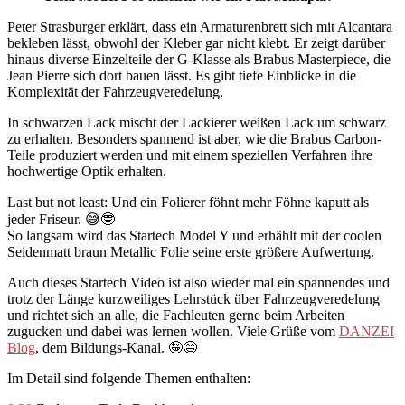
Peter Strasburger erklärt, dass ein Armaturenbrett sich mit Alcantara
bekleben lässt, obwohl der Kleber gar nicht klebt. Er zeigt darüber
hinaus diverse Einzelteile der G-Klasse als Brabus Masterpiece, die
Jean Pierre sich dort bauen lässt. Es gibt tiefe Einblicke in die
Komplexität der Fahrzeugveredelung.
In schwarzen Lack mischt der Lackierer weißen Lack um schwarz
zu erhalten. Besonders spannend ist aber, wie die Brabus Carbon-
Teile produziert werden und mit einem speziellen Verfahren ihre
hochwertige Optik erhalten.
Last but not least: Und ein Folierer föhnt mehr Föhne kaputt als
jeder Friseur. 😅🤓
So langsam wird das Startech Model Y und erhählt mit der coolen
Seidenmatt braun Metallic Folie seine erste größere Aufwertung.
Auch dieses Startech Video ist also wieder mal ein spannendes und
trotz der Länge kurzweiliges Lehrstück über Fahrzeugveredelung
und richtet sich an alle, die Fachleuten gerne beim Arbeiten
zugucken und dabei was lernen wollen. Viele Grüße vom
DANZEI
Blog
, dem Bildungs-Kanal. 🤪😄
Im Detail sind folgende Themen enthalten: