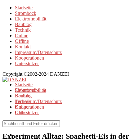
Startseite
Strombock
Elektromobilität
Baublog
Technik
Online
Offline
Kontakt
Impressum/Datenschutz
Kooperationen
Unterstützer
Copyright ©2002-2024 DANZEI
Startseite
Strombock
Elektromobilität
Kontakt
Baublog
Impressum/Datenschutz
Technik
Kooperationen
Online
Unterstützer
Offline
Elektromobilität
Experiment Alltag: Spaghetti-Eis in der