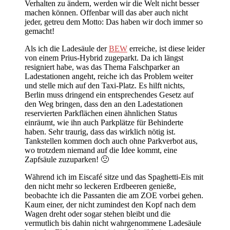
Verhalten zu ändern, werden wir die Welt nicht besser
machen können. Offenbar will das aber auch nicht
jeder, getreu dem Motto: Das haben wir doch immer so
gemacht!
Als ich die Ladesäule der
BEW
erreiche, ist diese leider
von einem Prius-Hybrid zugeparkt. Da ich längst
resigniert habe, was das Thema Falschparker an
Ladestationen angeht, reiche ich das Problem weiter
und stelle mich auf den Taxi-Platz. Es hilft nichts,
Berlin muss dringend ein entsprechendes Gesetz auf
den Weg bringen, dass den an den Ladestationen
reservierten Parkflächen einen ähnlichen Status
einräumt, wie ihn auch Parkplätze für Behinderte
haben. Sehr traurig, dass das wirklich nötig ist.
Tankstellen kommen doch auch ohne Parkverbot aus,
wo trotzdem niemand auf die Idee kommt, eine
Zapfsäule zuzuparken! 🙁
Während ich im Eiscafé sitze und das Spaghetti-Eis mit
den nicht mehr so leckeren Erdbeeren genieße,
beobachte ich die Passanten die am ZOE vorbei gehen.
Kaum einer, der nicht zumindest den Kopf nach dem
Wagen dreht oder sogar stehen bleibt und die
vermutlich bis dahin nicht wahrgenommene Ladesäule