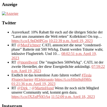
Anzeige
Twitter
Ausverkauf: 10% Rabatt für euch auf die übrigen Stücke der
"Lasst uns zusammen die Welt retten" Kollektion! On top…
https://t.co/L9pDt0PGss
10:22:39 p.m. April 19, 2023
RT
@MaxFichtner
: CATL annonciert die neue "condensed-
phase" Batterie mit 500 Wh/kg. Damit werden Träume wahr,
inklusive Flugbetrieb. Und 10…
08:02:51 p.m. April 19,
2023
RT
@morellwest
: Die "magischen 500Wh/kg". CATL ist der
zweite Hersteller, der diese Energiedichte ankündigt.
07:59:22
p.m. April 19, 2023
Endlich ist das kostenlose Auto fahren vorbei!
#Tesla
#Supercharger
#Elektroauto
https://t.co/Hfm9qH98fx
01:21:36 p.m. April 19, 2023
RT
@Dirk_
:
@MartinHund
Wenn ihr noch nicht Mitglied
unserer Community seid, kommt gern dazu.
https://t.co/JXZqPNlOAg
11:52:09 p.m. April 18, 2023
Instagram