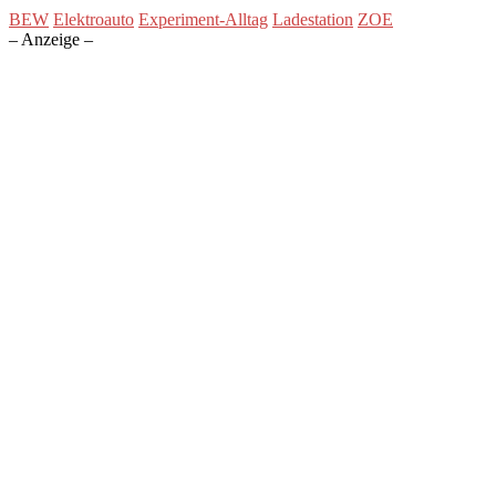
BEW
Elektroauto
Experiment-Alltag
Ladestation
ZOE
– Anzeige –