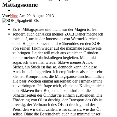
Mittagssonne
Von
Nino
Am 29. August 2013
Es ist Mittagspause und nicht nur der Magen ist leer,
sondern auch der Akku meines ZOE! Daher mache ich
mich auf, um in der Innenstadt von Wermelskirchen
einen Happen zu essen und währenddessen den ZOE
von seinen 11km wieder auf die maximale Reichweite
zu bringen. Leider will mich aus zeitlichen Gründen
keiner meiner Arbeitskollegen begleiten. Man unkt
sogar, ich wäre mal wieder Sklave meines Autos.
Sicher, ein Stück ist das so, dennoch kann ich diese
Ansicht nicht begreifen. Ich empfinde es als einen sehr
kleinen Kompromiss, die Mittagspause durchschnittlich
alle paar Wochen einmal ausserhalb der Firmenkantine
zu verbringen. Ich frage mich, ob meine Kollegen nicht
eher Sklaven ihrer Bequemlichkeit sind und die
Schattenseiten der Ölindustrie einfach ausblenden. Die
Förderung von Öl ist dreckig, der Transport des Öls ist
dreckig, der Verbrauch des Öls ist dreckig und der
Preis, den wir dafür zahlen, ist so schwarz wie das Öl
selbst. Ohne die Bereitschaft, auch nur minimal unser