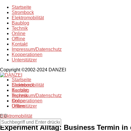
Startseite
Strombock
Elektromobilität
Baublog
Technik
Online
Offline
Kontakt
Impressum/Datenschutz
Kooperationen
Unterstützer
Copyright ©2002-2024 DANZEI
Startseite
Strombock
Elektromobilität
Kontakt
Baublog
Impressum/Datenschutz
Technik
Kooperationen
Online
Unterstützer
Offline
Elektromobilität
Experiment Alltag: Business Termin in 