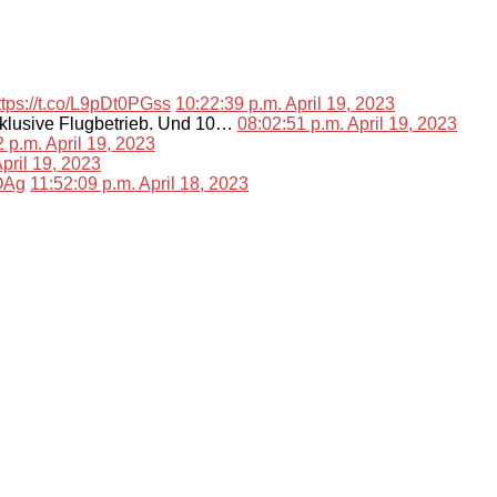
ttps://t.co/L9pDt0PGss
10:22:39 p.m. April 19, 2023
nklusive Flugbetrieb. Und 10…
08:02:51 p.m. April 19, 2023
 p.m. April 19, 2023
pril 19, 2023
lOAg
11:52:09 p.m. April 18, 2023