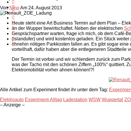
Von
Nino
Am 24. August 2013
Heute steht eine Art Business Termin auf dem Plan – Elek
an der Wupper bewirtschaftet. Neben der elektrischen
Sc
Gesprächspartner warten, frage ich mich, ob dem Café-Be
(Islandufer) und wird kostenlos geladen. Ein Stück weite
ohnehin nötigen Parkkosten fallen an. Es gibt sogar eine 
vorteilhaft, dafür haben aber die entlegeneren Stadtteil
Der Termin ist vorbei und wir schlendern zurück zum Par
was der Tacho mit den schönen Ziffern „100%“ quittiert. Zur
Elektromobilität vorher ahnen können!?!
Alle Artikel zum Experiment findet ihr unter dem Tag:
Experiment
Elektroauto
Experiment-Alltag
Ladestation
WSW
Wuppertal
ZO
– Anzeige –