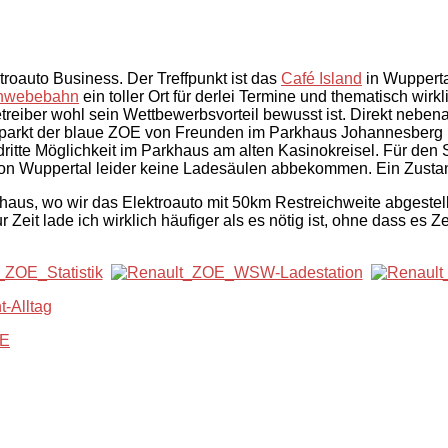
troauto Business. Der Treffpunkt ist das
Café Island
in Wupperta
hwebebahn
ein toller Ort für derlei Termine und thematisch wi
treiber wohl sein Wettbewerbsvorteil bewusst ist. Direkt nebe
r parkt der blaue ZOE von Freunden im Parkhaus Johannesberg (u
dritte Möglichkeit im Parkhaus am alten Kasinokreisel. Für den 
e von Wuppertal leider keine Ladesäulen abbekommen. Ein Zustand
khaus, wo wir das Elektroauto mit 50km Restreichweite abgestel
 Zeit lade ich wirklich häufiger als es nötig ist, ohne dass es Z
-Alltag
E