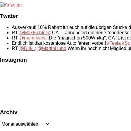
Twitter
Ausverkauf: 10% Rabatt für euch auf die übrigen Stücke 
RT
@MaxFichtner
: CATL annonciert die neue "condensed
RT
@morellwest
: Die "magischen 500Wh/kg". CATL ist der
Endlich ist das kostenlose Auto fahren vorbei!
#Tesla
#Su
RT
@Dirk_
:
@MartinHund
Wenn ihr noch nicht Mitglied 
Instagram
Archiv
Archiv