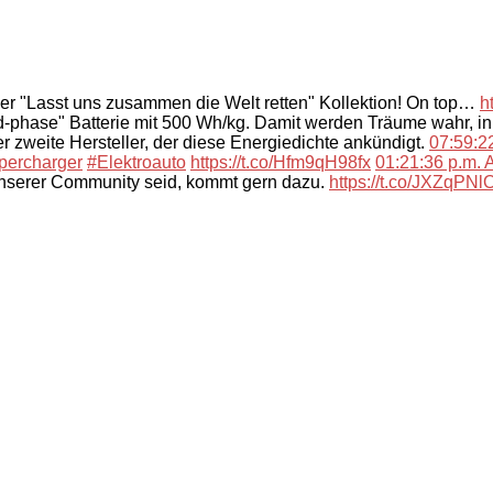
der "Lasst uns zusammen die Welt retten" Kollektion! On top…
h
-phase" Batterie mit 500 Wh/kg. Damit werden Träume wahr, i
 zweite Hersteller, der diese Energiedichte ankündigt.
07:59:22
percharger
#Elektroauto
https://t.co/Hfm9qH98fx
01:21:36 p.m. A
unserer Community seid, kommt gern dazu.
https://t.co/JXZqPN