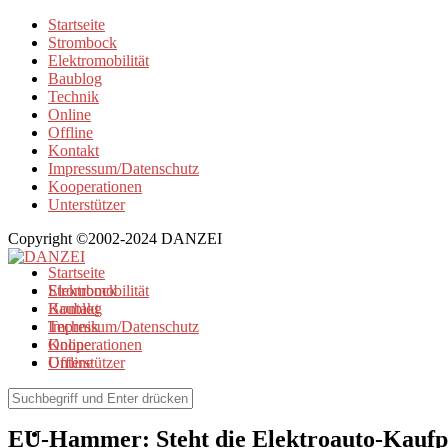
Startseite
Strombock
Elektromobilität
Baublog
Technik
Online
Offline
Kontakt
Impressum/Datenschutz
Kooperationen
Unterstützer
Copyright ©2002-2024 DANZEI
Startseite
Strombock
Elektromobilität
Kontakt
Baublog
Impressum/Datenschutz
Technik
Kooperationen
Online
Unterstützer
Offline
Elektromobilität
EU-Hammer: Steht die Elektroauto-Kaufpr