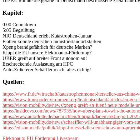
Die EU könnte die gerade in Deutschland beschlossene Elektroauto-Ka
Kapitel:
0:00 Countdown
5:05 Begrüßung
NIO Deutschland erlebt Katastrophen-Januar
Flotten könnte deutschen Industriestandort stärken
Xpeng brandgefährlich für deutsche Marken?
Kippt die EU unsere Elektroauto-Förderung?
UBER greift auf breiter Front autonom an!
Erschreckende Auslastung am HPC
Auto-Zulieferer Schäffler macht alles richtig!
Quellen:
https://www.fr.de/wirtschaft/katastrophenmonat-hersteller-aus-china-
https://www.transportenvironment.org/te-deutschland/articles/eu-gese
https://vision-mobility.de/news/xpeng-greift-an-fuenf-neue-modelle
https://insideevs.com/news/787935/how-uber-plans-to-win-the-auton
https://www.autoflotte.de/nachrichten/fuhrpark/lademarkt-report-202
https://vision-mobility.de/news/schaeffler-will-unabhaengiger-vom-
https://edison.media/politik/kippt-bruessel-die-deutsche-e-auto-prae
Elektroauto
EU
Förderung
Livestream