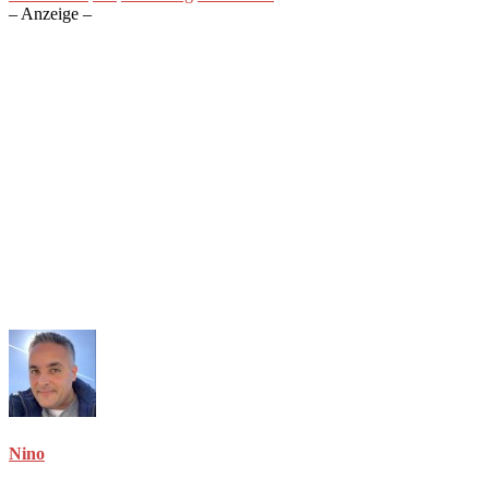
– Anzeige –
Nino