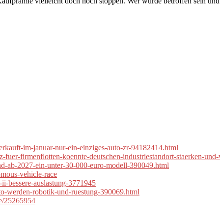
ufprämie vielleicht doch noch stoppen. Wer würde betroffen sein und 
verkauft-im-januar-nur-ein-einziges-auto-zr-94182414.html
tz-fuer-firmenflotten-koennte-deutschen-industriestandort-staerken-und
-und-ab-2027-ein-unter-30-000-euro-modell-390049.html
omous-vehicle-race
5-ii-bessere-auslastung-3771945
auto-werden-robotik-und-ruestung-390069.html
mie/25265954