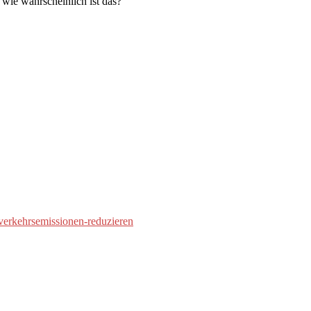
wie wahrscheinlich ist das?
-verkehrsemissionen-reduzieren