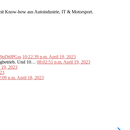
r mit Know-how aus Autoindustrie, IT & Motorsport.
o/L9pDt0PGss
10:22:39 p.m. April 19, 2023
lugbetrieb. Und 10…
08:02:51 p.m. April 19, 2023
l 19, 2023
023
2:09 p.m. April 18, 2023
•