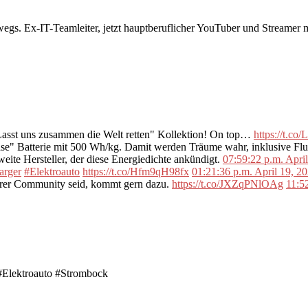
rwegs. Ex-IT-Teamleiter, jetzt hauptberuflicher YouTuber und Streame
"Lasst uns zusammen die Welt retten" Kollektion! On top…
https://t.c
se" Batterie mit 500 Wh/kg. Damit werden Träume wahr, inklusive F
ite Hersteller, der diese Energiedichte ankündigt.
07:59:22 p.m. Apri
arger
#Elektroauto
https://t.co/Hfm9qH98fx
01:21:36 p.m. April 19, 2
erer Community seid, kommt gern dazu.
https://t.co/JXZqPNlOAg
11:5