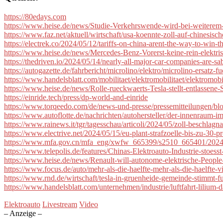
https://80edays.com
https://www.heise.de/news/Studie-Verkehrswende-wird-bei-weiterem
https://www.faz.net/aktuell/wirtschaft/usa-koennte-zoll-auf-chinesi
https://electrek.co/2024/05/12/tariffs-on-china-arent-the-way-to-win-t
https://www.heise.de/news/Mercedes-Benz-Vorerst-keine-rein-elektr
https://thedriven.io/2024/05/14/nearly-all-major-car-companies-are-sa
https://autogazette.de/fahrbericht/microlino/elektro/microlino-ersatz-
https://www.handelsblatt.com/mobilitaet/elektromobilitaet/elektromo
https://www.heise.de/news/Rolle-rueckwaerts-Tesla-stellt-entlassene
https://einride.tech/press/dp-world-and-einride
https://www.torqeedo.com/de/news-und-presse/pressemitteilungen/bl
https://www.autoflotte.de/nachrichten/autohersteller/der-innenraum-
https://www.rainews.it/tgr/tagesschau/articoli/2024/05/zoll-beschl
https://www.electrive.net/2024/05/15/eu-plant-strafzoelle-bis-zu-30-p
https://www.mfa.gov.cn/mfa_eng/xwfw_665399/s2510_665401/202
https://www.telepolis.de/features/Chinas-Elektroauto-Industrie-stoe
https://www.heise.de/news/Renault-will-autonome-elektrische-Peop
https://www.focus.de/auto/mehr-als-die-haelfte-mehr-als-die-haelfte
https://www.rnd.de/wirtschaft/tesla-in-gruenheide-gemeinde-sti
https://www.handelsblatt.com/unternehmen/industrie/luftfahrt-lilium-d
Elektroauto
Livestream
Video
– Anzeige –