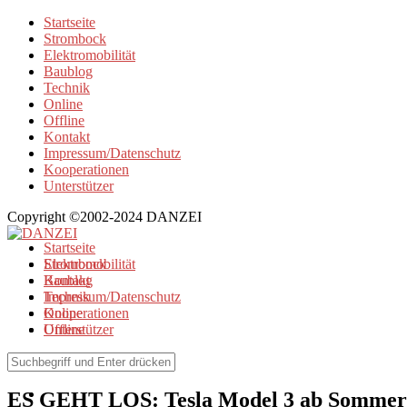
Startseite
Strombock
Elektromobilität
Baublog
Technik
Online
Offline
Kontakt
Impressum/Datenschutz
Kooperationen
Unterstützer
Copyright ©2002-2024 DANZEI
Startseite
Strombock
Elektromobilität
Kontakt
Baublog
Impressum/Datenschutz
Technik
Kooperationen
Online
Unterstützer
Offline
Elektromobilität
ES GEHT LOS: Tesla Model 3 ab Sommer 3