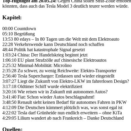
Top-Highlight am 20.05.24:
Gegen China sollen Straf-Zölle erhoben 
könnten, dass auch das Tesla Model 3 deutlich teurer werden würde.
Kapitel:
00:00 Countdown
05:10 Begrüßung
13:53 80 edays – In 80 Tagen um die Welt mit dem Elektroauto
22:28 Verkehrswende kann Deutschland noch schaffen
48:44 Politik hat katastrophale Signal gesetzt
1:03:24 China: Der Handelskrieg beginnt jetzt
1:06:10 EU plant Strafzölle auf chinesische Elektroautos
2:25:32 Minimal-Mobilität: Microlino
2:35:28 Zu schwer, zu wenig Reichweite: Elektro-Transporter
2:56:40 Tesla Supercharger: Entlassen und wieder eingestellt
3:07:27 Liegt die Zukunft von Elektro-LKW im fahrerlosen Design?
3:17:18 Oldtimer Schiff wurde elektrifiziert
3:20:16 Wie reisen wir in Zukunft mit autonomen Autos?
3:41:40 Fiat: Schon wieder Autos beschlagnahmt!
3:48:50 Renault sieht keinen Bedarf für autonomes Fahren in PKW
4:12:09 Die Deutschen kümmert plötzlich was, was sonst egal ist
4:22:02 Tesla darf Grünheide nun endlich erweitern – ohne KiTa
4:29:05 Lilium wandert ab nach Frankreich – Danke Deutschland
Quellen: