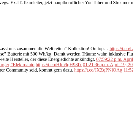
rwegs. Ex-IT-Teamleiter, jetzt hauptberuflicher YouTuber und Streame
"Lasst uns zusammen die Welt retten" Kollektion! On top…
https://t.c
se" Batterie mit 500 Wh/kg. Damit werden Träume wahr, inklusive F
ite Hersteller, der diese Energiedichte ankündigt.
07:59:22 p.m. Apri
arger
#Elektroauto
https://t.co/Hfm9qH98fx
01:21:36 p.m. April 19, 2
erer Community seid, kommt gern dazu.
https://t.co/JXZqPNlOAg
11:5