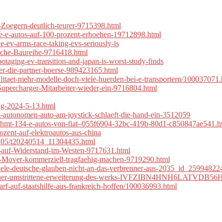
-Zoegern-deutlich-teurer-9715398.html
sche-e-autos-auf-100-prozent-erhoehen-19712898.html
he-ev-arms-race-taking-evs-seriously-is
ische-Baureihe-9716418.html
botaging-ev-transition-and-japan-is-worst-study-finds
fuer-die-partner-boerse-989423165.html
bilitaet-mehr-modelle-doch-viele-huerden-bei-e-transportern/100037071
-Supercharger-Mitarbeiter-wieder-ein-9716804.html
og-2024-5-13.html
im-autonomen-auto-am-joystick-schlaeft-die-hand-ein-3512059
agnahmt-134-e-autos-von-fiat–055f6904-32bc-419b-80d1-c850847ae541.h
rozent-auf-elektroautos-aus-china
405/t20240514_11304435.html
sst-auf-Widerstand-im-Westen-9717631.html
le-Mover-kommerziell-tragfaehig-machen-9719290.html
-viele-deutsche-glauben-nicht-an-das-verbrenner-aus-2035_id_25994822
mmt-fuer-umstrittene-erweiterung-des-werks-IVFZIBN4HNH6LATVDB56
arf-auf-staatshilfe-aus-frankreich-hoffen/100036993.html