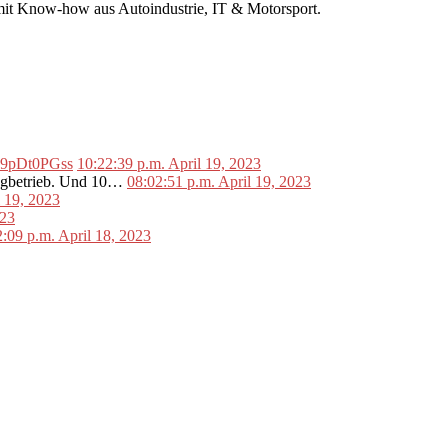
r mit Know-how aus Autoindustrie, IT & Motorsport.
o/L9pDt0PGss
10:22:39 p.m. April 19, 2023
lugbetrieb. Und 10…
08:02:51 p.m. April 19, 2023
l 19, 2023
023
2:09 p.m. April 18, 2023