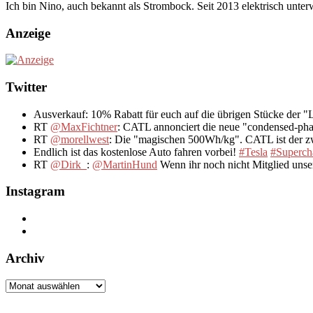
Ich bin Nino, auch bekannt als Strombock. Seit 2013 elektrisch unte
Anzeige
Twitter
Ausverkauf: 10% Rabatt für euch auf die übrigen Stücke der 
RT
@MaxFichtner
: CATL annonciert die neue "condensed-pha
RT
@morellwest
: Die "magischen 500Wh/kg". CATL ist der zwe
Endlich ist das kostenlose Auto fahren vorbei!
#Tesla
#Superch
RT
@Dirk_
:
@MartinHund
Wenn ihr noch nicht Mitglied uns
Instagram
Archiv
Archiv