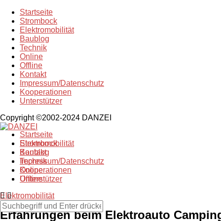
Startseite
Strombock
Elektromobilität
Baublog
Technik
Online
Offline
Kontakt
Impressum/Datenschutz
Kooperationen
Unterstützer
Copyright ©2002-2024 DANZEI
Startseite
Strombock
Elektromobilität
Kontakt
Baublog
Impressum/Datenschutz
Technik
Kooperationen
Online
Unterstützer
Offline
Elektromobilität
Erfahrungen beim Elektroauto Camping