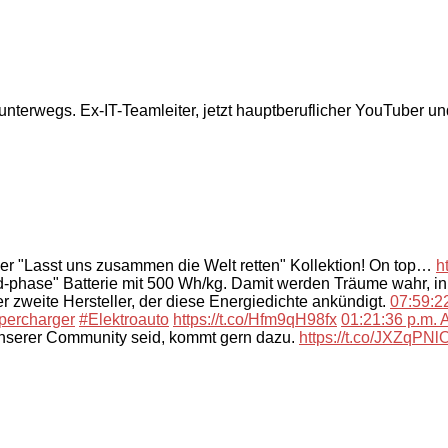
 unterwegs. Ex-IT-Teamleiter, jetzt hauptberuflicher YouTuber u
der "Lasst uns zusammen die Welt retten" Kollektion! On top…
h
-phase" Batterie mit 500 Wh/kg. Damit werden Träume wahr, i
 zweite Hersteller, der diese Energiedichte ankündigt.
07:59:22
percharger
#Elektroauto
https://t.co/Hfm9qH98fx
01:21:36 p.m. A
unserer Community seid, kommt gern dazu.
https://t.co/JXZqPN