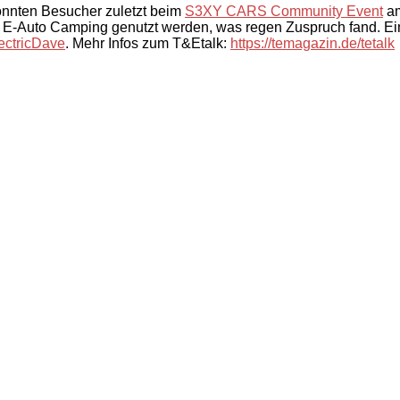
onnten Besucher zuletzt beim
S3XY CARS Community Event
am
as E-Auto Camping genutzt werden, was regen Zuspruch fand. E
ectricDave
. Mehr Infos zum T&Etalk:
https://temagazin.de/tetalk