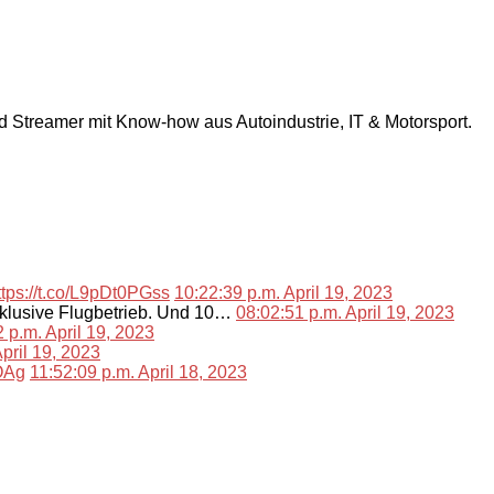
nd Streamer mit Know-how aus Autoindustrie, IT & Motorsport.
ttps://t.co/L9pDt0PGss
10:22:39 p.m. April 19, 2023
nklusive Flugbetrieb. Und 10…
08:02:51 p.m. April 19, 2023
 p.m. April 19, 2023
pril 19, 2023
lOAg
11:52:09 p.m. April 18, 2023