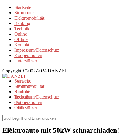
Startseite
Strombock
Elektromobilität
Baublog
Technik
Online
Offline
Kontakt
Impressum/Datenschutz
Kooperationen
Unterstützer
Copyright ©2002-2024 DANZEI
Startseite
Strombock
Elektromobilität
Kontakt
Baublog
Impressum/Datenschutz
Technik
Kooperationen
Online
Unterstützer
Offline
Elektromobilität
Elektroauto mit 50kW schnarchladen!