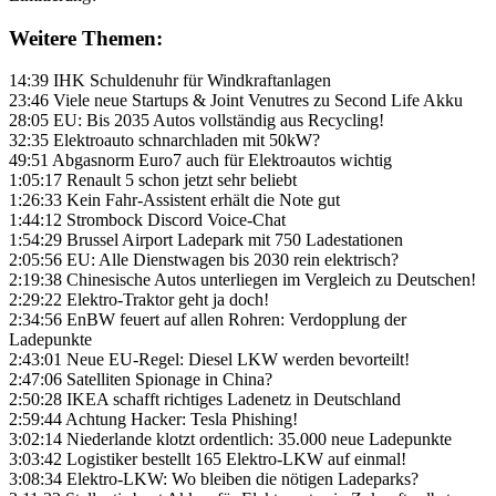
Weitere Themen:
14:39 IHK Schuldenuhr für Windkraftanlagen
23:46 Viele neue Startups & Joint Venutres zu Second Life Akku
28:05 EU: Bis 2035 Autos vollständig aus Recycling!
32:35 Elektroauto schnarchladen mit 50kW?
49:51 Abgasnorm Euro7 auch für Elektroautos wichtig
1:05:17 Renault 5 schon jetzt sehr beliebt
1:26:33 Kein Fahr-Assistent erhält die Note gut
1:44:12 Strombock Discord Voice-Chat
1:54:29 Brussel Airport Ladepark mit 750 Ladestationen
2:05:56 EU: Alle Dienstwagen bis 2030 rein elektrisch?
2:19:38 Chinesische Autos unterliegen im Vergleich zu Deutschen!
2:29:22 Elektro-Traktor geht ja doch!
2:34:56 EnBW feuert auf allen Rohren: Verdopplung der
Ladepunkte
2:43:01 Neue EU-Regel: Diesel LKW werden bevorteilt!
2:47:06 Satelliten Spionage in China?
2:50:28 IKEA schafft richtiges Ladenetz in Deutschland
2:59:44 Achtung Hacker: Tesla Phishing!
3:02:14 Niederlande klotzt ordentlich: 35.000 neue Ladepunkte
3:03:42 Logistiker bestellt 165 Elektro-LKW auf einmal!
3:08:34 Elektro-LKW: Wo bleiben die nötigen Ladeparks?