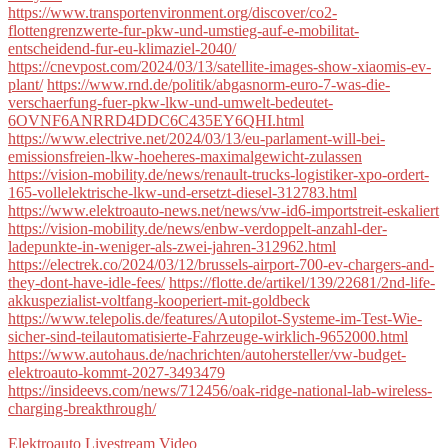
https://www.transportenvironment.org/discover/co2-
flottengrenzwerte-fur-pkw-und-umstieg-auf-e-mobilitat-
entscheidend-fur-eu-klimaziel-2040/
https://cnevpost.com/2024/03/13/satellite-images-show-xiaomis-ev-
plant/
https://www.rnd.de/politik/abgasnorm-euro-7-was-die-
verschaerfung-fuer-pkw-lkw-und-umwelt-bedeutet-
6OVNF6ANRRD4DDC6C435EY6QHI.html
https://www.electrive.net/2024/03/13/eu-parlament-will-bei-
emissionsfreien-lkw-hoeheres-maximalgewicht-zulassen
https://vision-mobility.de/news/renault-trucks-logistiker-xpo-ordert-
165-vollelektrische-lkw-und-ersetzt-diesel-312783.html
https://www.elektroauto-news.net/news/vw-id6-importstreit-eskaliert
https://vision-mobility.de/news/enbw-verdoppelt-anzahl-der-
ladepunkte-in-weniger-als-zwei-jahren-312962.html
https://electrek.co/2024/03/12/brussels-airport-700-ev-chargers-and-
they-dont-have-idle-fees/
https://flotte.de/artikel/139/22681/2nd-life-
akkuspezialist-voltfang-kooperiert-mit-goldbeck
https://www.telepolis.de/features/Autopilot-Systeme-im-Test-Wie-
sicher-sind-teilautomatisierte-Fahrzeuge-wirklich-9652000.html
https://www.autohaus.de/nachrichten/autohersteller/vw-budget-
elektroauto-kommt-2027-3493479
https://insideevs.com/news/712456/oak-ridge-national-lab-wireless-
charging-breakthrough/
Elektroauto
Livestream
Video