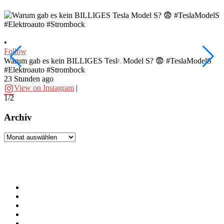
•
•
Follow
F
Warum gab es kein BILLIGES Tesla Model S? 😨 #TeslaModelS
I
#Elektroauto #Strombock
#
23 Stunden ago
2
View on Instagram
|
1/2
2
Archiv
Archiv