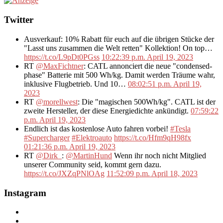
Twitter
Ausverkauf: 10% Rabatt für euch auf die übrigen Stücke der
"Lasst uns zusammen die Welt retten" Kollektion! On top…
https://t.co/L9pDt0PGss
10:22:39 p.m. April 19, 2023
RT
@MaxFichtner
: CATL annonciert die neue "condensed-
phase" Batterie mit 500 Wh/kg. Damit werden Träume wahr,
inklusive Flugbetrieb. Und 10…
08:02:51 p.m. April 19,
2023
RT
@morellwest
: Die "magischen 500Wh/kg". CATL ist der
zweite Hersteller, der diese Energiedichte ankündigt.
07:59:22
p.m. April 19, 2023
Endlich ist das kostenlose Auto fahren vorbei!
#Tesla
#Supercharger
#Elektroauto
https://t.co/Hfm9qH98fx
01:21:36 p.m. April 19, 2023
RT
@Dirk_
:
@MartinHund
Wenn ihr noch nicht Mitglied
unserer Community seid, kommt gern dazu.
https://t.co/JXZqPNlOAg
11:52:09 p.m. April 18, 2023
Instagram