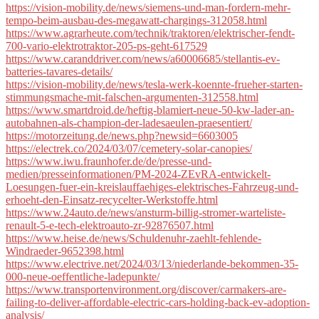
https://vision-mobility.de/news/siemens-und-man-fordern-mehr-
tempo-beim-ausbau-des-megawatt-chargings-312058.html
https://www.agrarheute.com/technik/traktoren/elektrischer-fendt-
700-vario-elektrotraktor-205-ps-geht-617529
https://www.caranddriver.com/news/a60006685/stellantis-ev-
batteries-tavares-details/
https://vision-mobility.de/news/tesla-werk-koennte-frueher-starten-
stimmungsmache-mit-falschen-argumenten-312558.html
https://www.smartdroid.de/heftig-blamiert-neue-50-kw-lader-an-
autobahnen-als-champion-der-ladesaeulen-praesentiert/
https://motorzeitung.de/news.php?newsid=6603005
https://electrek.co/2024/03/07/cemetery-solar-canopies/
https://www.iwu.fraunhofer.de/de/presse-und-
medien/presseinformationen/PM-2024-ZEvRA-entwickelt-
Loesungen-fuer-ein-kreislauffaehiges-elektrisches-Fahrzeug-und-
erhoeht-den-Einsatz-recycelter-Werkstoffe.html
https://www.24auto.de/news/ansturm-billig-stromer-warteliste-
renault-5-e-tech-elektroauto-zr-92876507.html
https://www.heise.de/news/Schuldenuhr-zaehlt-fehlende-
Windraeder-9652398.html
https://www.electrive.net/2024/03/13/niederlande-bekommen-35-
000-neue-oeffentliche-ladepunkte/
https://www.transportenvironment.org/discover/carmakers-are-
failing-to-deliver-affordable-electric-cars-holding-back-ev-adoption-
analysis/