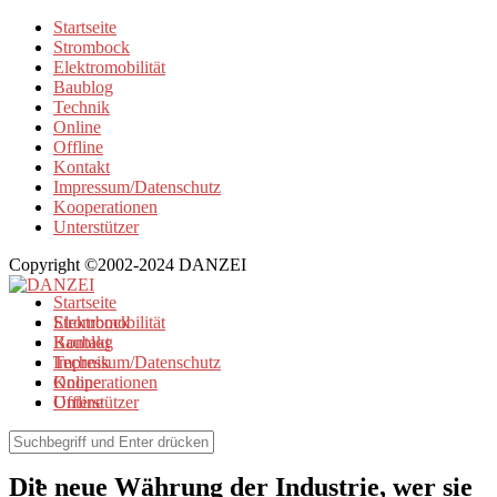
Startseite
Strombock
Elektromobilität
Baublog
Technik
Online
Offline
Kontakt
Impressum/Datenschutz
Kooperationen
Unterstützer
Copyright ©2002-2024 DANZEI
Startseite
Strombock
Elektromobilität
Kontakt
Baublog
Impressum/Datenschutz
Technik
Kooperationen
Online
Unterstützer
Offline
Elektromobilität
Die neue Währung der Industrie, wer sie