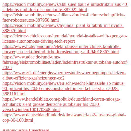
https://vision-mobility.de/news/aldi-sued-baut-e-infrastruktur-aus-40-
ladehubs-und-drei-discounttarife-387925.html
https://vision-mobility.de/news/allianz-fordert-fuehrerscheinpflicht-
fuer-roboterautos-387958.html
https://vision-mobility.de/news/hyundai-plant-ki-fabrik-mit-nvidia-
388076.html
https://eletric-vehicles.com/hyundai/hyundai-in-talks-with-xpeng-to-
license-autonomous-driving-tech-report
https://www.fr.de/panorama/elektrobusse-unter-chinas-kontrolle-
norwegen-deckt-bedrohliche-fernsteuerung-auf-94018367.html
https://www.adac.de/rund-ums-
fahrzeug/elektromobilitaet/laden/ladeinfrastruktur-autobahn-autohof-
2025
https://www.zfk.de/energie/waerme/studie-waermepumpen-heizen-
altbau-effizient-gasheizungen-co2
https://vision-mobility.de/news/eu-schwaecht-klimaziele-ab-minus-
90-prozent-bis-2040-emissionshandel-im-verkehr-erst-ab-2028-
388116.html
https://www.handelsblatt.com/politik/deutschland/caren-miosga-
schularick-sieht-grosse-deutsche-autobauer-bis-2030-
verschwinden/100170848.html
https://www.deutschlandfunk.de/klimawandel-co2-ausstoss-global-
cop-30-100.html
Autoindustrie
Livestream