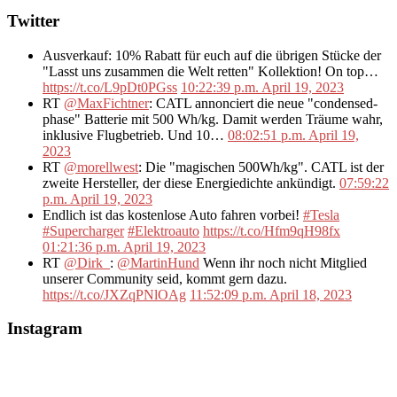
Twitter
Ausverkauf: 10% Rabatt für euch auf die übrigen Stücke der
"Lasst uns zusammen die Welt retten" Kollektion! On top…
https://t.co/L9pDt0PGss
10:22:39 p.m. April 19, 2023
RT
@MaxFichtner
: CATL annonciert die neue "condensed-
phase" Batterie mit 500 Wh/kg. Damit werden Träume wahr,
inklusive Flugbetrieb. Und 10…
08:02:51 p.m. April 19,
2023
RT
@morellwest
: Die "magischen 500Wh/kg". CATL ist der
zweite Hersteller, der diese Energiedichte ankündigt.
07:59:22
p.m. April 19, 2023
Endlich ist das kostenlose Auto fahren vorbei!
#Tesla
#Supercharger
#Elektroauto
https://t.co/Hfm9qH98fx
01:21:36 p.m. April 19, 2023
RT
@Dirk_
:
@MartinHund
Wenn ihr noch nicht Mitglied
unserer Community seid, kommt gern dazu.
https://t.co/JXZqPNlOAg
11:52:09 p.m. April 18, 2023
Instagram