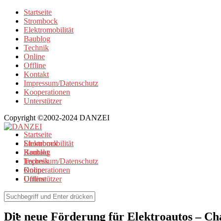
Startseite
Strombock
Elektromobilität
Baublog
Technik
Online
Offline
Kontakt
Impressum/Datenschutz
Kooperationen
Unterstützer
Copyright ©2002-2024 DANZEI
Startseite
Strombock
Elektromobilität
Kontakt
Baublog
Impressum/Datenschutz
Technik
Kooperationen
Online
Unterstützer
Offline
Elektromobilität
Die neue Förderung für Elektroautos – Ch