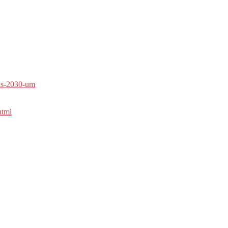
bis-2030-um
html