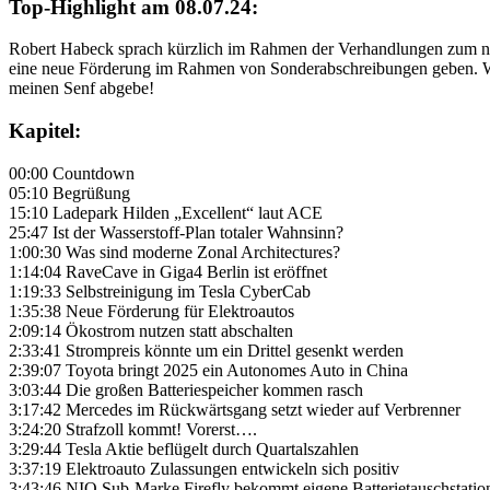
Top-Highlight am 08.07.24:
Robert Habeck sprach kürzlich im Rahmen der Verhandlungen zum neu
eine neue Förderung im Rahmen von Sonderabschreibungen geben. We
meinen Senf abgebe!
Kapitel:
00:00 Countdown
05:10 Begrüßung
15:10 Ladepark Hilden „Excellent“ laut ACE
25:47 Ist der Wasserstoff-Plan totaler Wahnsinn?
1:00:30 Was sind moderne Zonal Architectures?
1:14:04 RaveCave in Giga4 Berlin ist eröffnet
1:19:33 Selbstreinigung im Tesla CyberCab
1:35:38 Neue Förderung für Elektroautos
2:09:14 Ökostrom nutzen statt abschalten
2:33:41 Strompreis könnte um ein Drittel gesenkt werden
2:39:07 Toyota bringt 2025 ein Autonomes Auto in China
3:03:44 Die großen Batteriespeicher kommen rasch
3:17:42 Mercedes im Rückwärtsgang setzt wieder auf Verbrenner
3:24:20 Strafzoll kommt! Vorerst….
3:29:44 Tesla Aktie beflügelt durch Quartalszahlen
3:37:19 Elektroauto Zulassungen entwickeln sich positiv
3:43:46 NIO Sub-Marke Firefly bekommt eigene Batterietauschstatio