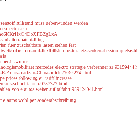
asserstoff-stillstand-muss-ueberwunden-werden
ne-electric-car
6&t=7jno6KKrHxQ4DoXFBZgLxA
anitation-patent-filing
ien-fuer-zuschaltbare-lasten-stehen-fest
weit/solarstrom-und-flexibilisierung-im-netz-senken-die-strompreise-
esla
icher-in-worms
hnologiemobilitaet-mercedes-elektro-strategie-verbrenner-zr-93159444.
uer-E-Autos-made-in-China-article25062274.html
e-prices-following-eu-tariff-increase
enkurs-schnellt-hoch-9787327.html
szahlen-von-e-autos-weiter-auf-talfahrt-989424041.html
rt-e-autos-wohl-per-sonderabschreibung