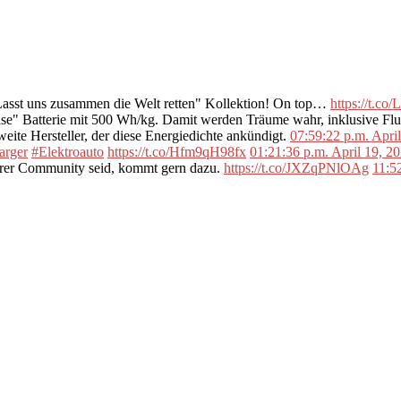
"Lasst uns zusammen die Welt retten" Kollektion! On top…
https://t.c
se" Batterie mit 500 Wh/kg. Damit werden Träume wahr, inklusive F
ite Hersteller, der diese Energiedichte ankündigt.
07:59:22 p.m. Apri
arger
#Elektroauto
https://t.co/Hfm9qH98fx
01:21:36 p.m. April 19, 2
erer Community seid, kommt gern dazu.
https://t.co/JXZqPNlOAg
11:5