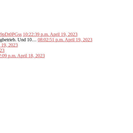
o/L9pDt0PGss
10:22:39 p.m. April 19, 2023
lugbetrieb. Und 10…
08:02:51 p.m. April 19, 2023
l 19, 2023
023
2:09 p.m. April 18, 2023