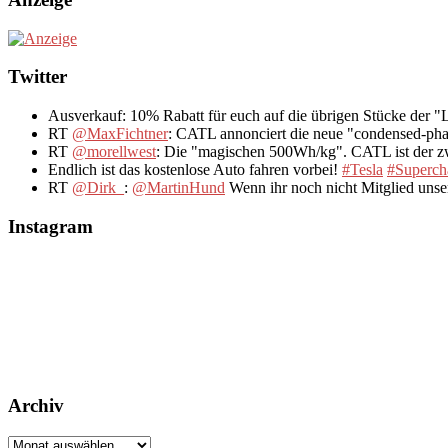
Twitter
Ausverkauf: 10% Rabatt für euch auf die übrigen Stücke der 
RT
@MaxFichtner
: CATL annonciert die neue "condensed-pha
RT
@morellwest
: Die "magischen 500Wh/kg". CATL ist der zwe
Endlich ist das kostenlose Auto fahren vorbei!
#Tesla
#Superch
RT
@Dirk_
:
@MartinHund
Wenn ihr noch nicht Mitglied uns
Instagram
Archiv
Archiv