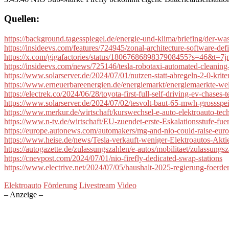
Quellen:
https://background.tagesspiegel.de/energie-und-klima/briefing/der-w
https://insideevs.com/features/724945/zonal-architecture-software-defi
https://x.com/gigafactories/status/1806768689837908455?s=4
https://insideevs.com/news/725146/tesla-robotaxi-automated-cleaning-s
https://www.solarserver.de/2024/07/01/nutzen-statt-abregeln-2-0-kriter
https://www.erneuerbareenergien.de/energiemarkt/energiemaerkte-welt
https://electrek.co/2024/06/28/toyota-first-full-self-driving-ev-chases-t
https://www.solarserver.de/2024/07/02/tesvolt-baut-65-mwh-grossspe
https://www.merkur.de/wirtschaft/kurswechsel-e-auto-elektroauto-tec
https://www.n-tv.de/wirtschaft/EU-zuendet-erste-Eskalationsstufe-f
https://europe.autonews.com/automakers/mg-and-nio-could-raise-europ
https://www.heise.de/news/Tesla-verkauft-weniger-Elektroautos-Akti
https://autogazette.de/zulassungszahlen/e-autos/mobilitaet/zulassung
https://cnevpost.com/2024/07/01/nio-firefly-dedicated-swap-stations
https://www.electrive.net/2024/07/05/haushalt-2025-regierung-foerde
Elektroauto
Förderung
Livestream
Video
– Anzeige –