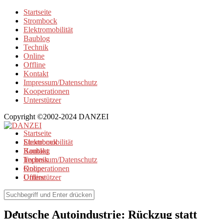
Startseite
Strombock
Elektromobilität
Baublog
Technik
Online
Offline
Kontakt
Impressum/Datenschutz
Kooperationen
Unterstützer
Copyright ©2002-2024 DANZEI
Startseite
Strombock
Elektromobilität
Kontakt
Baublog
Impressum/Datenschutz
Technik
Kooperationen
Online
Unterstützer
Offline
Elektromobilität
Deutsche Autoindustrie: Rückzug statt