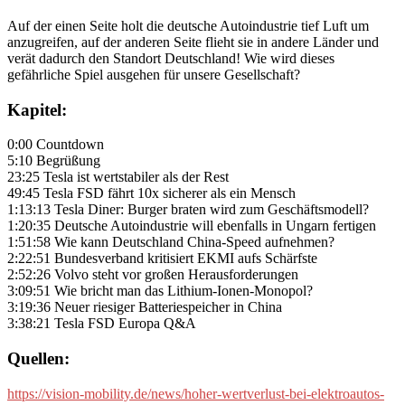
Auf der einen Seite holt die deutsche Autoindustrie tief Luft um
anzugreifen, auf der anderen Seite flieht sie in andere Länder und
verät dadurch den Standort Deutschland! Wie wird dieses
gefährliche Spiel ausgehen für unsere Gesellschaft?
Kapitel:
0:00 Countdown
5:10 Begrüßung
23:25 Tesla ist wertstabiler als der Rest
49:45 Tesla FSD fährt 10x sicherer als ein Mensch
1:13:13 Tesla Diner: Burger braten wird zum Geschäftsmodell?
1:20:35 Deutsche Autoindustrie will ebenfalls in Ungarn fertigen
1:51:58 Wie kann Deutschland China-Speed aufnehmen?
2:22:51 Bundesverband kritisiert EKMI aufs Schärfste
2:52:26 Volvo steht vor großen Herausforderungen
3:09:51 Wie bricht man das Lithium-Ionen-Monopol?
3:19:36 Neuer riesiger Batteriespeicher in China
3:38:21 Tesla FSD Europa Q&A
Quellen:
https://vision-mobility.de/news/hoher-wertverlust-bei-elektroautos-