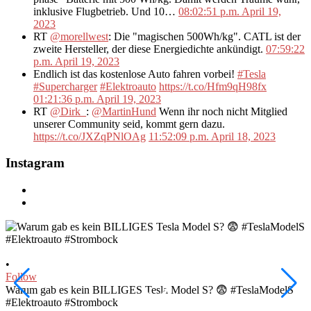
inklusive Flugbetrieb. Und 10…
08:02:51 p.m. April 19,
2023
RT
@morellwest
: Die "magischen 500Wh/kg". CATL ist der
zweite Hersteller, der diese Energiedichte ankündigt.
07:59:22
p.m. April 19, 2023
Endlich ist das kostenlose Auto fahren vorbei!
#Tesla
#Supercharger
#Elektroauto
https://t.co/Hfm9qH98fx
01:21:36 p.m. April 19, 2023
RT
@Dirk_
:
@MartinHund
Wenn ihr noch nicht Mitglied
unserer Community seid, kommt gern dazu.
https://t.co/JXZqPNlOAg
11:52:09 p.m. April 18, 2023
Instagram
•
•
Follow
F
Warum gab es kein BILLIGES Tesla Model S? 😨 #TeslaModelS
I
#Elektroauto #Strombock
#