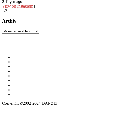
2 Tagen ago
3
View on Instagram
|
V
1/2
2
Archiv
Archiv
Copyright ©2002-2024 DANZEI