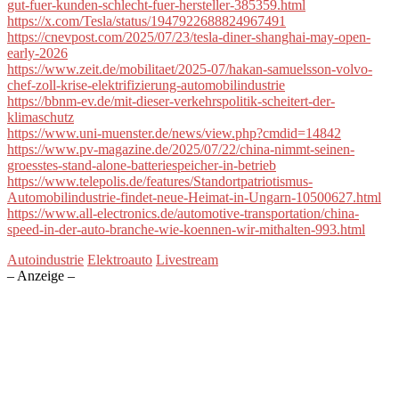
gut-fuer-kunden-schlecht-fuer-hersteller-385359.html
https://x.com/Tesla/status/1947922688824967491
https://cnevpost.com/2025/07/23/tesla-diner-shanghai-may-open-
early-2026
https://www.zeit.de/mobilitaet/2025-07/hakan-samuelsson-volvo-
chef-zoll-krise-elektrifizierung-automobilindustrie
https://bbnm-ev.de/mit-dieser-verkehrspolitik-scheitert-der-
klimaschutz
https://www.uni-muenster.de/news/view.php?cmdid=14842
https://www.pv-magazine.de/2025/07/22/china-nimmt-seinen-
groesstes-stand-alone-batteriespeicher-in-betrieb
https://www.telepolis.de/features/Standortpatriotismus-
Automobilindustrie-findet-neue-Heimat-in-Ungarn-10500627.html
https://www.all-electronics.de/automotive-transportation/china-
speed-in-der-auto-branche-wie-koennen-wir-mithalten-993.html
Autoindustrie
Elektroauto
Livestream
– Anzeige –