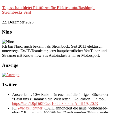
Tagesschau bietet Plattform für Elektroauto-Bashing! |
Strombocks Senf
22. Dezember 2025
Nino
Ich bin Nino, auch bekannt als Strombock. Seit 2013 elektrisch
unterwegs. Ex-IT-Teamleiter, jetzt hauptberuflicher YouTuber und
Streamer mit Know-how aus Autoindustrie, IT & Motorsport.
Anzeige
Twitter
Ausverkauf: 10% Rabatt für euch auf die übrigen Stücke der
"Lasst uns zusammen die Welt retten" Kollektion! On top…
https://t.co/L9pDt0PGss
10:22:39 p.m. April 19, 2023
RT
@MaxFichtner
: CATL annonciert die neue "condensed-
phase" Batterie mit 500 Wh/kg. Damit werden Träume wahr,