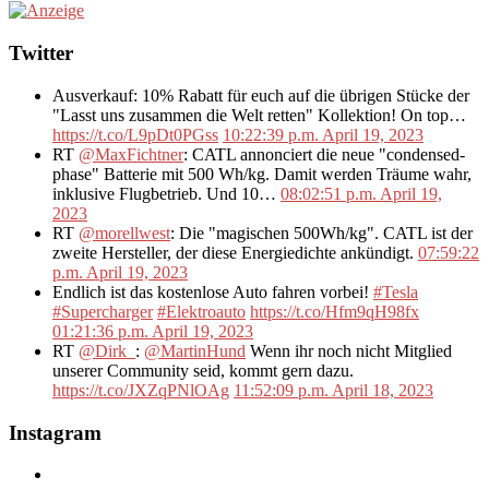
Twitter
Ausverkauf: 10% Rabatt für euch auf die übrigen Stücke der
"Lasst uns zusammen die Welt retten" Kollektion! On top…
https://t.co/L9pDt0PGss
10:22:39 p.m. April 19, 2023
RT
@MaxFichtner
: CATL annonciert die neue "condensed-
phase" Batterie mit 500 Wh/kg. Damit werden Träume wahr,
inklusive Flugbetrieb. Und 10…
08:02:51 p.m. April 19,
2023
RT
@morellwest
: Die "magischen 500Wh/kg". CATL ist der
zweite Hersteller, der diese Energiedichte ankündigt.
07:59:22
p.m. April 19, 2023
Endlich ist das kostenlose Auto fahren vorbei!
#Tesla
#Supercharger
#Elektroauto
https://t.co/Hfm9qH98fx
01:21:36 p.m. April 19, 2023
RT
@Dirk_
:
@MartinHund
Wenn ihr noch nicht Mitglied
unserer Community seid, kommt gern dazu.
https://t.co/JXZqPNlOAg
11:52:09 p.m. April 18, 2023
Instagram