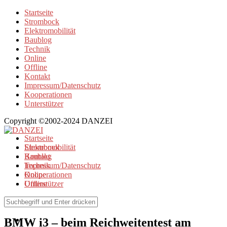
Startseite
Strombock
Elektromobilität
Baublog
Technik
Online
Offline
Kontakt
Impressum/Datenschutz
Kooperationen
Unterstützer
Copyright ©2002-2024 DANZEI
Startseite
Strombock
Elektromobilität
Kontakt
Baublog
Impressum/Datenschutz
Technik
Kooperationen
Online
Unterstützer
Offline
Elektromobilität
BMW i3 – beim Reichweitentest am