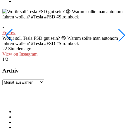
•
•
Follow
F
W
Wofür soll Tesla FSD gut sein? 😨 Warum sollte man autonom
fahren wollen? #Tesla #FSD #Strombock
d
22 Stunden ago
2
View on Instagram
|
V
1/2
2
Archiv
Archiv