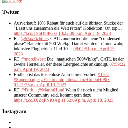
Twitter
Ausverkauf: 10% Rabatt für euch auf die übrigen Stücke der
"Lasst uns zusammen die Welt retten" Kollektion! On top…
https://t.co/L9pDt0PGss
10:22:39 p.m. April 19, 2023
RT
@MaxFichtner
: CATL annonciert die neue "condensed-
phase" Batterie mit 500 Wh/kg. Damit werden Träume wahr,
inklusive Flugbetrieb. Und 10…
08:02:51 p.m. April 19,
2023
RT
@morellwest
: Die "magischen 500Wh/kg". CATL ist der
zweite Hersteller, der diese Energiedichte ankündigt.
07:59:22
p.m. April 19, 2023
Endlich ist das kostenlose Auto fahren vorbei!
#Tesla
#Supercharger
#Elektroauto
https://t.co/Hfm9qH98fx
01:21:36 p.m. April 19, 2023
RT
@Dirk_
:
@MartinHund
Wenn ihr noch nicht Mitglied
unserer Community seid, kommt gern dazu.
https://t.co/JXZqPNlOAg
11:52:09 p.m. April 18, 2023
Instagram