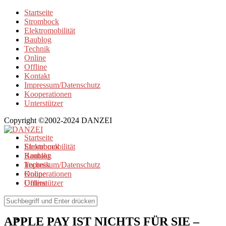
Startseite
Strombock
Elektromobilität
Baublog
Technik
Online
Offline
Kontakt
Impressum/Datenschutz
Kooperationen
Unterstützer
Copyright ©2002-2024 DANZEI
Startseite
Strombock
Elektromobilität
Kontakt
Baublog
Impressum/Datenschutz
Technik
Kooperationen
Online
Unterstützer
Offline
Elektromobilität
/
Offline
APPLE PAY IST NICHTS FÜR SIE –