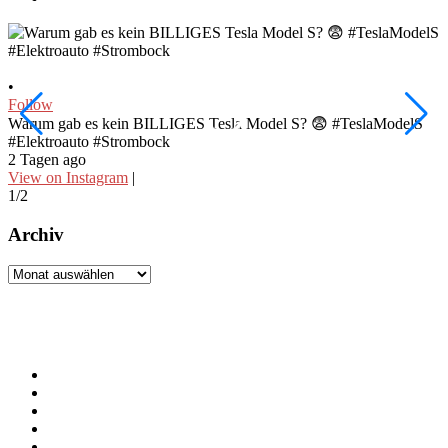
•
•
Follow
F
Warum gab es kein BILLIGES Tesla Model S? 😨 #TeslaModelS
I
#Elektroauto #Strombock
#
2 Tagen ago
3
View on Instagram
|
V
1/2
2
Archiv
Archiv