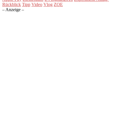
Rückblick
Tipp
Video
Vlog
ZOE
– Anzeige –