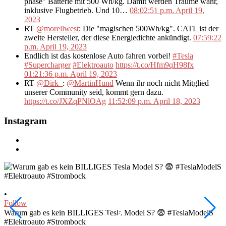
phase" Batterie mit 500 Wh/kg. Damit werden Träume wahr,
inklusive Flugbetrieb. Und 10…
08:02:51 p.m. April 19,
2023
RT
@morellwest
: Die "magischen 500Wh/kg". CATL ist der
zweite Hersteller, der diese Energiedichte ankündigt.
07:59:22
p.m. April 19, 2023
Endlich ist das kostenlose Auto fahren vorbei!
#Tesla
#Supercharger
#Elektroauto
https://t.co/Hfm9qH98fx
01:21:36 p.m. April 19, 2023
RT
@Dirk_
:
@MartinHund
Wenn ihr noch nicht Mitglied
unserer Community seid, kommt gern dazu.
https://t.co/JXZqPNlOAg
11:52:09 p.m. April 18, 2023
Instagram
•
•
Follow
F
Warum gab es kein BILLIGES Tesla Model S? 😨 #TeslaModelS
I
#Elektroauto #Strombock
#