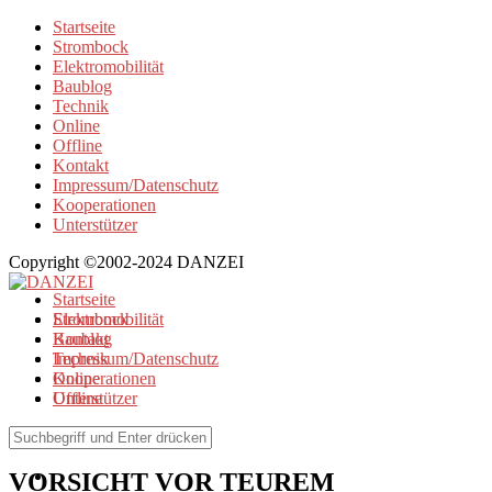
Startseite
Strombock
Elektromobilität
Baublog
Technik
Online
Offline
Kontakt
Impressum/Datenschutz
Kooperationen
Unterstützer
Copyright ©2002-2024 DANZEI
Startseite
Strombock
Elektromobilität
Kontakt
Baublog
Impressum/Datenschutz
Technik
Kooperationen
Online
Unterstützer
Offline
Elektromobilität
VORSICHT VOR TEUREM