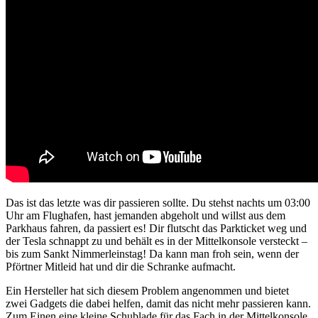
Das ist das letzte was dir passieren sollte. Du stehst nachts um 03:00
Uhr am Flughafen, hast jemanden abgeholt und willst aus dem
Parkhaus fahren, da passiert es! Dir flutscht das Parkticket weg und
der Tesla schnappt zu und behält es in der Mittelkonsole versteckt –
bis zum Sankt Nimmerleinstag! Da kann man froh sein, wenn der
Pförtner Mitleid hat und dir die Schranke aufmacht.
Ein Hersteller hat sich diesem Problem angenommen und bietet
zwei Gadgets die dabei helfen, damit das nicht mehr passieren kann.
Zum Einen eine kleine Schublade für das Fach in der Mittelkonsole