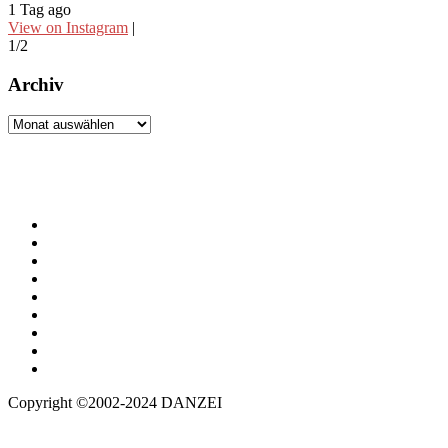
1 Tag ago
2
View on Instagram
|
V
1/2
2
Archiv
Archiv
Copyright ©2002-2024 DANZEI